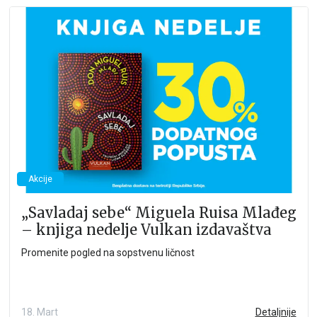
Akcije
„Savladaj sebe“ Miguela Ruisa Mlađeg
– knjiga nedelje Vulkan izdavaštva
Promenite pogled na sopstvenu ličnost
18. Mart
Detaljnije