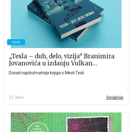
Vesti
„Tesla – duh, delo, vizija“ Branimira
Jovanovića u izdanju Vulkan
izdavaštva
Dosad najobuhvatnija knjiga o Nikoli Tesli
22. Mart
Detaljnije