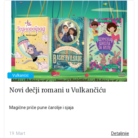
Vulkančić
Novi dečji romani u Vulkančiću
Magične priče pune čarolije i sjaja
19. Mart
Detaljnije