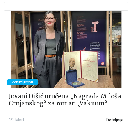
Zanimljivosti
Jovani Dišić uručena „Nagrada Miloša
Crnjanskog“ za roman „Vakuum“
19. Mart
Detaljnije