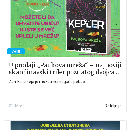
Vesti
U prodaji „Paukova mreža“ – najnoviji
skandinavski triler poznatog dvojca
Laš Kepler
Zamka iz koje je možda nemoguće pobeći
21. Mart
Detaljnije