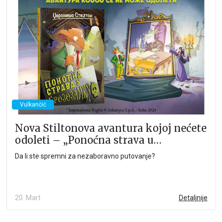
Vulkančić
Nova Stiltonova avantura kojoj nećete
odoleti – „Ponoćna strava u
Grozozamku“ uskoro u Vulkančiću
Da li ste spremni za nezaboravno putovanje?
20. Mart
Detaljnije