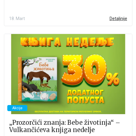
18. Mart
Detaljnije
Akcije
„Prozorčići znanja: Bebe životinja“ –
Vulkančićeva knjiga nedelje