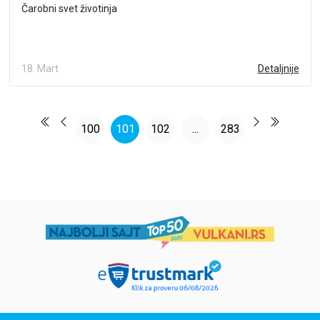
Čarobni svet životinja
18. Mart
Detaljnije
100
101
102
...
283