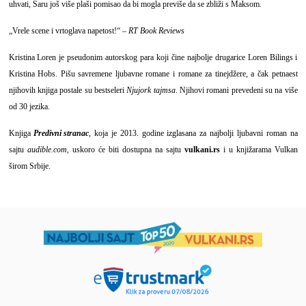
uhvati, Saru još više plaši pomisao da bi mogla previše da se zbliži s Maksom.
„Vrele scene i vrtoglava napetost!“ –
RT Book Reviews
Kristina Loren je pseudonim autorskog para koji čine najbolje drugarice Loren Bilings i
Kristina Hobs. Pišu savremene ljubavne romane i romane za tinejdžere, a čak petnaest
njihovih knjiga postale su bestseleri
Njujork tajmsa
. Njihovi romani prevedeni su na više
od 30 jezika.
Knjiga
Predivni stranac
, koja je 2013. godine izglasana za najbolji ljubavni roman na
sajtu
audible.com
, uskoro će biti dostupna na sajtu
vulkani.rs
i u knjižarama Vulkan
širom Srbije.