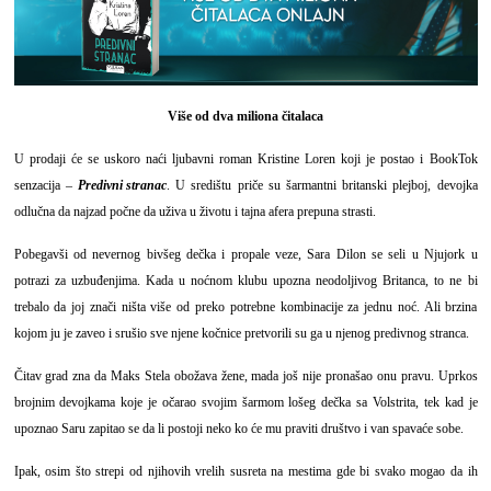
Više od dva miliona čitalaca
U prodaji će se uskoro naći ljubavni roman Kristine Loren koji je postao i BookTok
senzacija –
Predivni stranac
. U središtu priče su šarmantni britanski plejboj, devojka
odlučna da najzad počne da uživa u životu i tajna afera prepuna strasti.
Pobegavši od nevernog bivšeg dečka i propale veze, Sara Dilon se seli u Njujork u
potrazi za uzbuđenjima. Kada u noćnom klubu upozna neodoljivog Britanca, to ne bi
trebalo da joj znači ništa više od preko potrebne kombinacije za jednu noć. Ali brzina
kojom ju je zaveo i srušio sve njene kočnice pretvorili su ga u njenog predivnog stranca.
Čitav grad zna da Maks Stela obožava žene, mada još nije pronašao onu pravu. Uprkos
brojnim devojkama koje je očarao svojim šarmom lošeg dečka sa Volstrita, tek kad je
upoznao Saru zapitao se da li postoji neko ko će mu praviti društvo i van spavaće sobe.
Ipak, osim što strepi od njihovih vrelih susreta na mestima gde bi svako mogao da ih