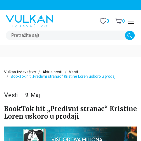
STALNI POPUST OD 15% NA SVE NASLOVE
0
0
Pretražite sajt
Vulkan izdavaštvo
Aktuelnosti
Vesti
BookTok hit „Predivni stranac“ Kristine Loren uskoro u prodaji
Vesti
9. Maj
BookTok hit „Predivni stranac“ Kristine
Loren uskoro u prodaji