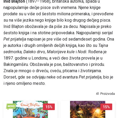
Inid Blajton
(1897–1968), britanska autorka, spada u
najpopularnije dečje pisce svih vremena. Njene knjige
prodate su u više od šeststo miliona primeraka, i prevođene
su na više jezika nego knjige bilo kog drugog dečjeg pisca.
Inid Blajton obožavala je da piše za decu. Napisala je preko
šeststo knjiga i na stotine pripovedaka. Najpopularniji serijal
Pet prijatelja
napisan je pre više od sedamdeset godina. Ona
je autorka i drugih omiljenih dečjih knjiga, kao što su
Tajna
sedmorka, Daleko drvo, Malorijeve kule
i
Nodi
. Rođena je
1897. godine u Londonu, a veći deo života provela je u
Bakingamširu. Obožavala je pse, baštovanstvo i prirodu.
Znala je mnogo o drveću, cveću, pticama i životinjama.
Dorset, gde se odvijaju neke od avantura
Pet prijatelja
, bio je
i njeno omiljeno mesto.
41 Proizvoda
15
%
15
%