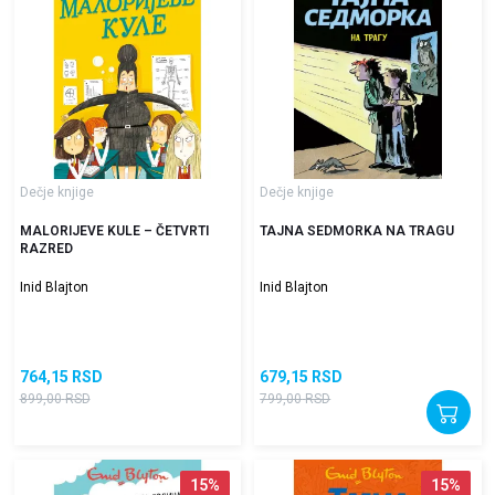
Dečje knjige
Dečje knjige
MALORIJEVE KULE – ČETVRTI
TAJNA SEDMORKA NA TRAGU
RAZRED
Inid Blajton
Inid Blajton
764,15
RSD
679,15
RSD
899,00
RSD
799,00
RSD
15
%
15
%