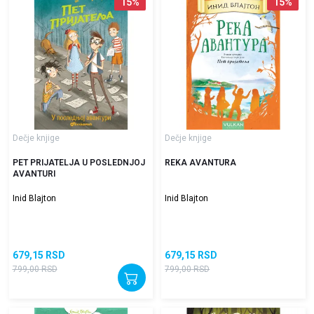
15
%
15
%
Dečje knjige
Dečje knjige
PET PRIJATELJA U POSLEDNJOJ
REKA AVANTURA
AVANTURI
Inid Blajton
Inid Blajton
679,15
RSD
679,15
RSD
799,00
RSD
799,00
RSD