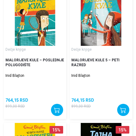
Dečje knjige
Dečje knjige
MALORIJEVE KULE – POSLEDNJE
MALORIJEVE KULE 5 – PETI
POLUGODIŠTE
RAZRED
Inid Blajton
Inid Blajton
764,15
RSD
764,15
RSD
899,00
RSD
899,00
RSD
15
%
15
%