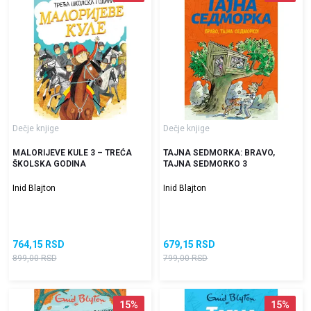
Dečje knjige
Dečje knjige
MALORIJEVE KULE 3 – TREĆA
TAJNA SEDMORKA: BRAVO,
ŠKOLSKA GODINA
TAJNA SEDMORKO 3
Inid Blajton
Inid Blajton
764,15
RSD
679,15
RSD
899,00
RSD
799,00
RSD
15
%
15
%