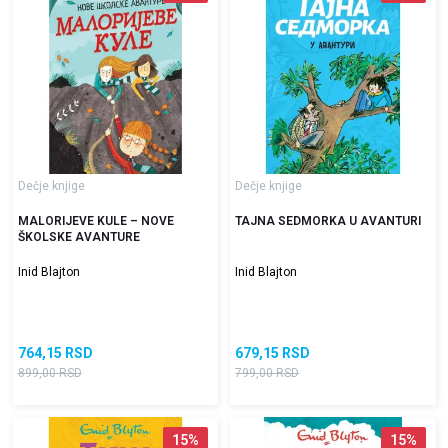
Dečje knjige
Dečje knjige
MALORIJEVE KULE – NOVE
TAJNA SEDMORKA U AVANTURI
ŠKOLSKE AVANTURE
Inid Blajton
Inid Blajton
764,15
RSD
679,15
RSD
899,00
RSD
799,00
RSD
15
%
15
%