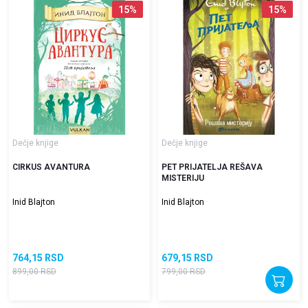
15
%
15
%
Dečje knjige
Dečje knjige
CIRKUS AVANTURA
PET PRIJATELJA REŠAVA
MISTERIJU
Inid Blajton
Inid Blajton
764,15
RSD
679,15
RSD
899,00
RSD
799,00
RSD