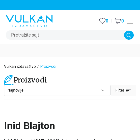
STALNI POPUST OD 15% NA SVE NASLOVE
0
0
Pretražite sajt
Vulkan izdavaštvo
Proizvodi
Proizvodi
Filteri
Inid Blajton