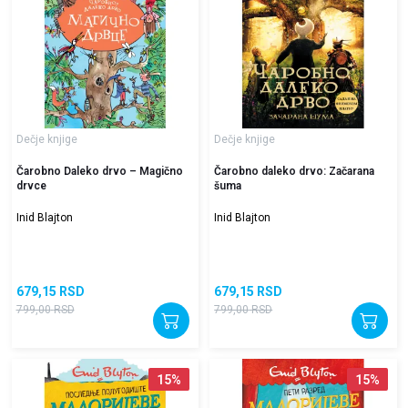
Dečje knjige
Dečje knjige
Čarobno Daleko drvo – Magično
Čarobno daleko drvo: Začarana
drvce
šuma
Inid Blajton
Inid Blajton
679,15
RSD
679,15
RSD
799,00
RSD
799,00
RSD
15
%
15
%