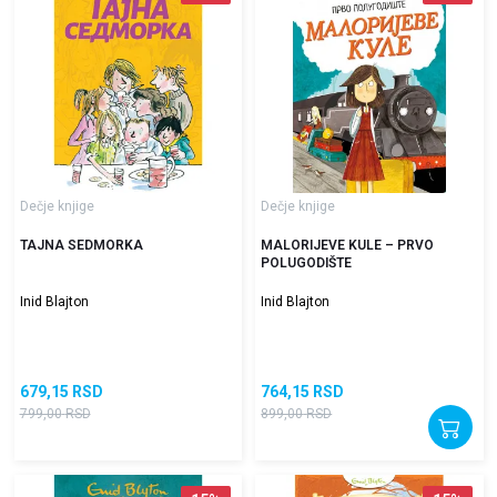
Dečje knjige
Dečje knjige
TAJNA SEDMORKA
MALORIJEVE KULE – PRVO
POLUGODIŠTE
Inid Blajton
Inid Blajton
679,15
RSD
764,15
RSD
799,00
RSD
899,00
RSD