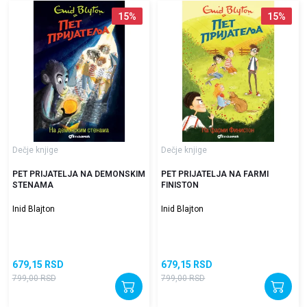
15
%
15
%
Dečje knjige
Dečje knjige
PET PRIJATELJA NA DEMONSKIM
PET PRIJATELJA NA FARMI
STENAMA
FINISTON
Inid Blajton
Inid Blajton
679,15
RSD
679,15
RSD
799,00
RSD
799,00
RSD