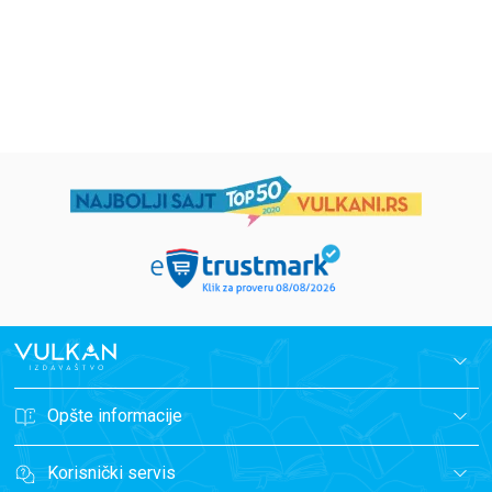
594,15
RSD
424,15
RSD
699,00
RSD
499,00
RSD
Opšte informacije
Korisnički servis