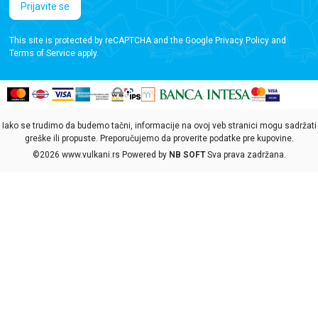
Prijavite se
This site is protected by reCAPTCHA and the Google
Privacy Policy
and
Terms of Service
apply.
Iako se trudimo da budemo tačni, informacije na ovoj veb stranici mogu sadržati
greške ili propuste. Preporučujemo da proverite podatke pre kupovine.
©2026
www.vulkani.rs
Powered by
NB SOFT
Sva prava zadržana.