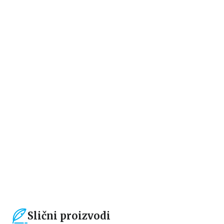
Dečje knjige
Dečje knjige
Čarobno Daleko drvo –
Čarobno daleko drvo: Začarana
Magično drvce
šuma
Inid Blajton
Inid Blajton
679,15
RSD
679,15
RSD
799,00
RSD
799,00
RSD
Slični proizvodi