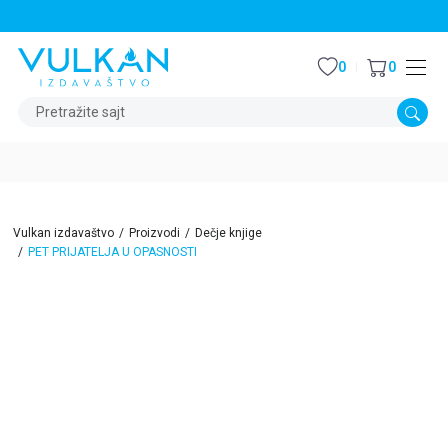
STALNI POPUST OD 15% NA SVE NASLOVE
0
0
Pretražite sajt
Vulkan izdavaštvo
Proizvodi
Dečje knjige
PET PRIJATELJA U OPASNOSTI
15
%