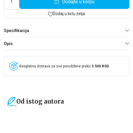
Dodajte u korpu
Dodaj u listu želja
Specifikacija
Opis
Besplatna dostava za sve porudžbine preko
3.500 RSD
Od istog autora
15
%
15
%