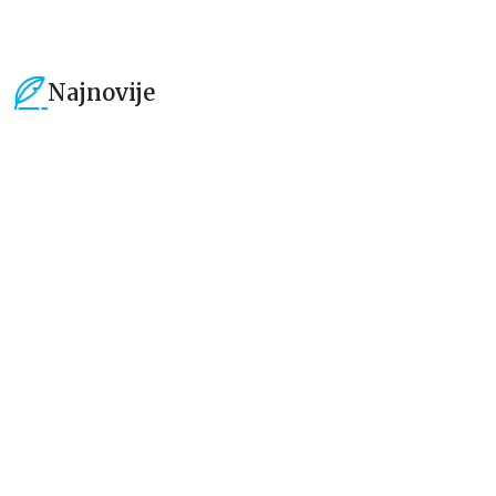
Najnovije
15
%
15
%
Dečje knjige
Dečje knjige
Uspomene iz vrtića
Zrnce kartice – Učimo engleski
5–7
grupa autora
Mirjana Milenić