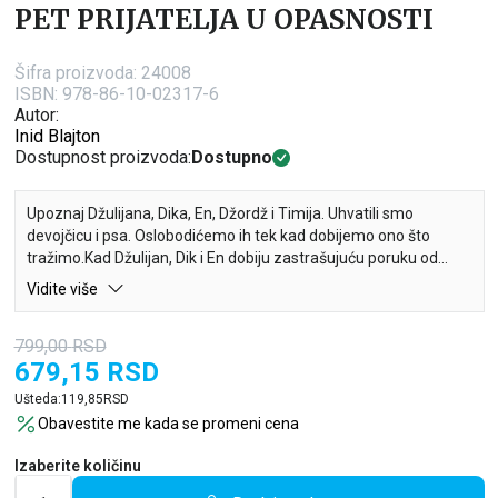
PET PRIJATELJA U OPASNOSTI
Šifra proizvoda:
24008
ISBN: 978-86-10-02317-6
Autor:
Inid Blajton
Dostupnost proizvoda:
Dostupno
Upoznaj Džulijana, Dika, En, Džordž i Timija. Uhvatili smo
devojčicu i psa. Oslobodićemo ih tek kad dobijemo ono što
tražimo.Kad Džulijan, Dik i En dobiju zastrašujuću poruku od
otmičara, požuriće da spasu svoju rođaku Džordž i njenog
Vidite više
vernog psa Timija. Na kraju krajeva, avanture nisu nimalo
zabavne ako pet prijatelja nije na okupu.
799,00
RSD
679,15
RSD
Ušteda:
119,85
RSD
Obavestite me kada se promeni cena
Izaberite količinu