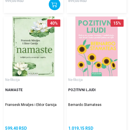
999,00
RSD
899,00
RSD
40
%
15
%
Ne-fikcija
Ne-fikcija
NAMASTE
POZITIVNI LJUDI
Fransesk Miraljes i Ektor Garsija
Bernardo Stamateas
599,40
RSD
1.019,15
RSD