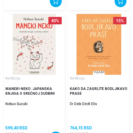
40
%
15
%
Ne-fikcija
Ne-fikcija
MANEKI-NEKO: JAPANSKA
KAKO DA ZAGRLITE BODLJIKAVO
KNJIGA O SREĆNOJ SUDBINI
PRASE
Nobuo Suzuki
Dr Debi Džofi Elis
599,40
RSD
764,15
RSD