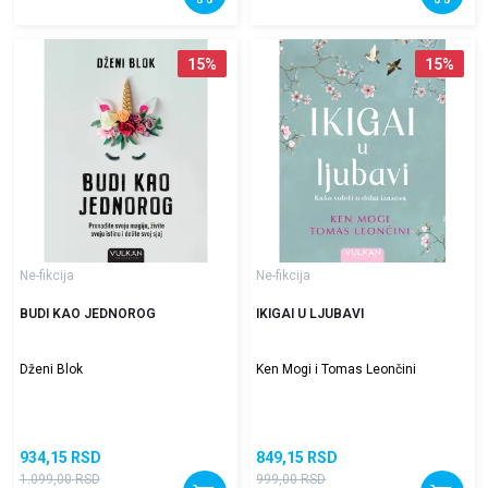
15
%
15
%
Ne-fikcija
Ne-fikcija
BUDI KAO JEDNOROG
IKIGAI U LJUBAVI
Dženi Blok
Ken Mogi i Tomas Leončini
934,15
RSD
849,15
RSD
1.099,00
RSD
999,00
RSD