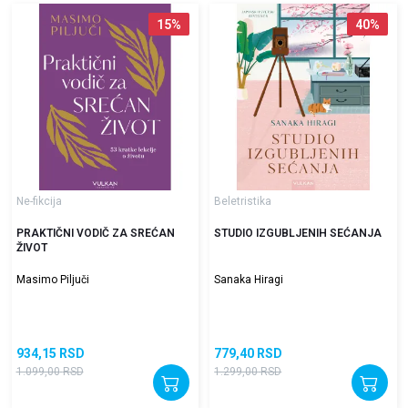
15
%
40
%
Ne-fikcija
Beletristika
PRAKTIČNI VODIČ ZA SREĆAN
STUDIO IZGUBLJENIH SEĆANJA
ŽIVOT
Masimo Piljuči
Sanaka Hiragi
934,15
RSD
779,40
RSD
1.099,00
RSD
1.299,00
RSD