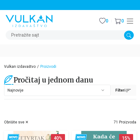
STALNI POPUST OD 15% NA SVE NASLOVE
0
0
Pretražite sajt
Vulkan izdavaštvo
Proizvodi
Pročitaj u jednom danu
Filteri
Obrišite sve
71 Proizvoda
40
%
15
%