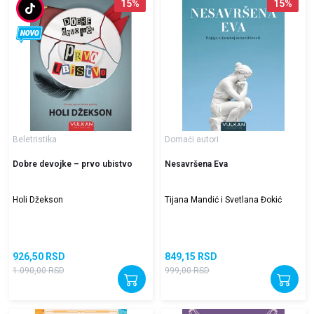
15
%
15
%
Beletristika
Domaći autori
Dobre devojke – prvo ubistvo
Nesavršena Eva
Holi Džekson
Tijana Mandić i Svetlana Đokić
926,50
RSD
849,15
RSD
1.090,00
RSD
999,00
RSD