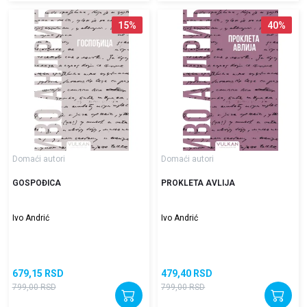
15
%
40
%
Domaći autori
Domaći autori
GOSPOĐICA
PROKLETA AVLIJA
Ivo Andrić
Ivo Andrić
679,15
RSD
479,40
RSD
799,00
RSD
799,00
RSD