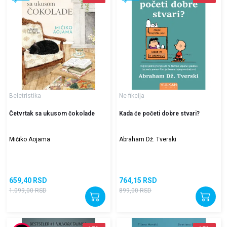
Beletristika
Ne-fikcija
Četvrtak sa ukusom čokolade
Kada će početi dobre stvari?
Mičiko Aojama
Abraham Dž. Tverski
659,40
RSD
764,15
RSD
1.099,00
RSD
899,00
RSD