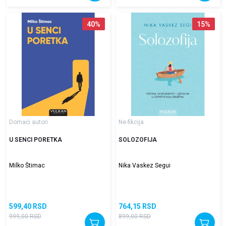
40
%
15
%
Domaći autori
Ne-fikcija
U SENCI PORETKA
SOLOZOFIJA
Milko Štimac
Nika Vaskez Segui
599,40
RSD
764,15
RSD
999,00
RSD
899,00
RSD