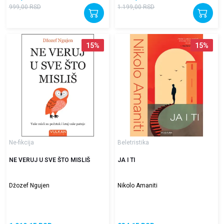
999,00
RSD
1.199,00
RSD
15
%
15
%
Ne-fikcija
Beletristika
NE VERUJ U SVE ŠTO MISLIŠ
JA I TI
Džozef Ngujen
Nikolo Amaniti