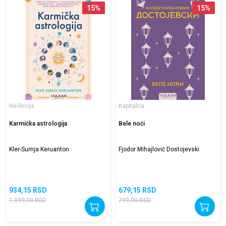
15
%
15
%
Ne-fikcija
Kapitalna
Karmička astrologija
Bele noći
Kler-Sumja Keruanton
Fjodor Mihajlovič Dostojevski
934,15
RSD
679,15
RSD
1.099,00
RSD
799,00
RSD