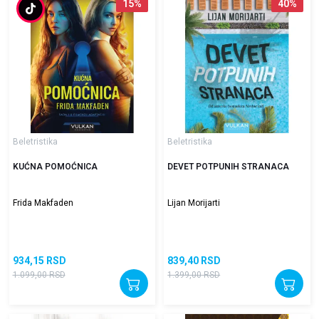
15
%
40
%
Beletristika
Beletristika
KUĆNA POMOĆNICA
DEVET POTPUNIH STRANACA
Frida Makfaden
Lijan Morijarti
934,15
RSD
839,40
RSD
1.099,00
RSD
1.399,00
RSD