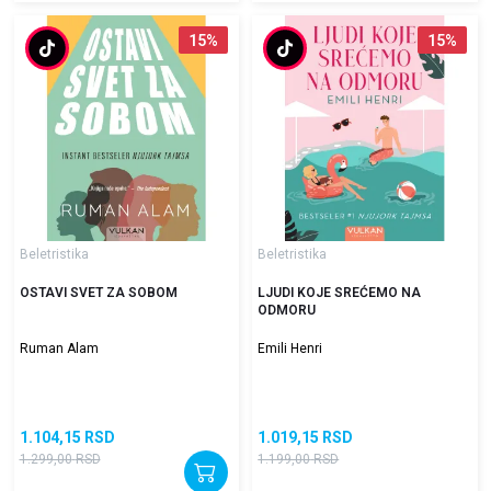
15
%
15
%
Beletristika
Beletristika
OSTAVI SVET ZA SOBOM
LJUDI KOJE SREĆEMO NA
ODMORU
Ruman Alam
Emili Henri
1.104,15
RSD
1.019,15
RSD
1.299,00
RSD
1.199,00
RSD