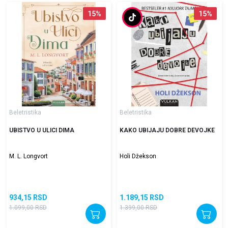
15
%
15
%
Beletristika
Beletristika
UBISTVO U ULICI DIMA
KAKO UBIJAJU DOBRE DEVOJKE
M. L. Longvort
Holi Džekson
934,15
RSD
1.189,15
RSD
1.099,00
RSD
1.399,00
RSD