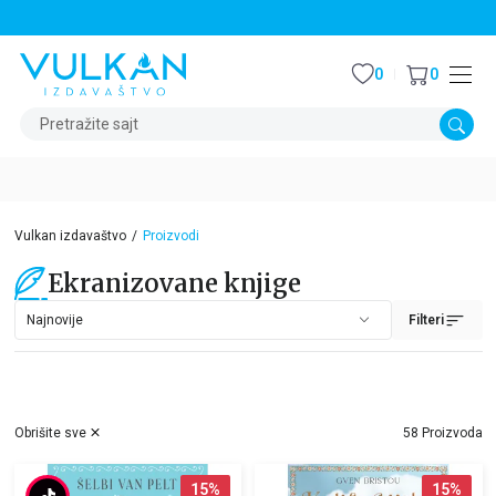
STALNI POPUST OD 15% NA SVE NASLOVE
0
0
Pretražite sajt
Vulkan izdavaštvo
Proizvodi
Ekranizovane knjige
Filteri
Obrišite sve
58 Proizvoda
15
%
15
%