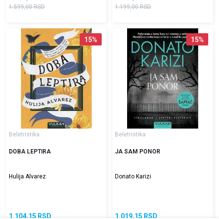
1.599,00
RSD
1.199,00
RSD
15
%
15
%
Beletristika
Beletristika
DOBA LEPTIRA
JA SAM PONOR
Hulija Alvarez
Donato Karizi
1.104,15
RSD
1.019,15
RSD