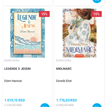
15
%
15
%
Beletristika
Beletristika
LEGENDE O JESENI
MIDLMARČ
Džim Harison
Džordž Eliot
1.019,15
RSD
1.776,50
RSD
1.199,00
RSD
2.090,00
RSD