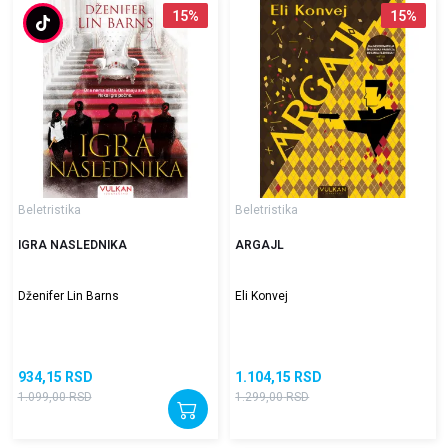
15
%
15
%
Beletristika
Beletristika
IGRA NASLEDNIKA
ARGAJL
Dženifer Lin Barns
Eli Konvej
934,15
RSD
1.104,15
RSD
1.099,00
RSD
1.299,00
RSD