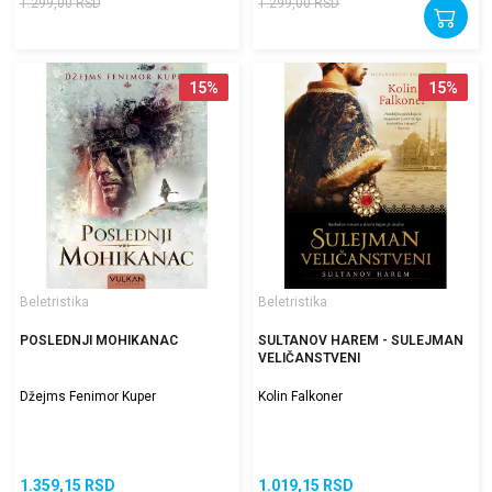
1.299,00
RSD
1.299,00
RSD
15
%
15
%
Beletristika
Beletristika
POSLEDNJI MOHIKANAC
SULTANOV HAREM - SULEJMAN
VELIČANSTVENI
Džejms Fenimor Kuper
Kolin Falkoner
1.359,15
RSD
1.019,15
RSD