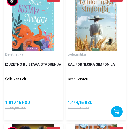
Beletristika
Beletristika
IZUZETNO BLISTAVA STVORENJA
KALIFORNIJSKA SIMFONIJA
Šelbi van Pelt
Gven Bristou
1.019,15
RSD
1.444,15
RSD
1.199,00
RSD
1.699,01
RSD