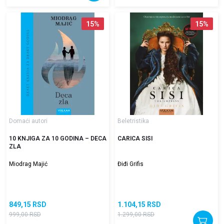
15
%
15
%
Domaći autori
Beletristika
10 KNJIGA ZA 10 GODINA – DECA
CARICA SISI
ZLA
Miodrag Majić
Điđi Grifis
849,15
RSD
1.104,15
RSD
999,00
RSD
1.299,00
RSD