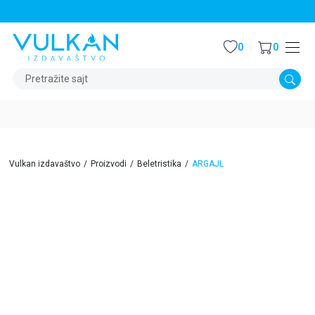
STALNI POPUST OD 15% NA SVE NASLOVE
0
0
Pretražite sajt
Vulkan izdavaštvo
Proizvodi
Beletristika
ARGAJL
15
%