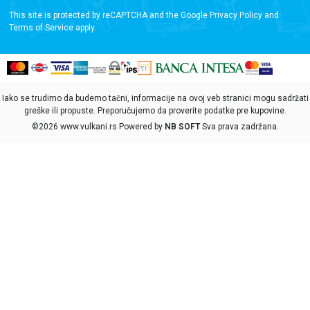
This site is protected by reCAPTCHA and the Google
Privacy Policy
and
Terms of Service
apply.
Iako se trudimo da budemo tačni, informacije na ovoj veb stranici mogu sadržati
greške ili propuste. Preporučujemo da proverite podatke pre kupovine.
©2026
www.vulkani.rs
Powered by
NB SOFT
Sva prava zadržana.