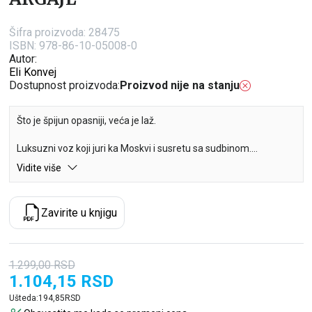
Šifra proizvoda:
28475
ISBN: 978-86-10-05008-0
Autor:
Eli Konvej
Dostupnost proizvoda:
Proizvod nije na stanju
Što je špijun opasniji, veća je laž.
Luksuzni voz koji juri ka Moskvi i susretu sa sudbinom.
Avion CIA, oboren u džunglama Zlatnog trougla.
Vidite više
Nacistički plen skriven duboko u dalekim planinama
jugozapadne Poljske.
Nestalo blago, osmo svetsko čudo, izgubljeno sedam decenija.
Zavirite u knjigu
I samo jedna prilika da bude pronađeno…
Beskompromisni špijunski triler stare škole, neodoljiva pripovest
o odmetnutom agentu koji dolazi izdaleka da bi spasao svet.
1.299,00
RSD
1.104,15
RSD
Ušteda:
194,85
RSD