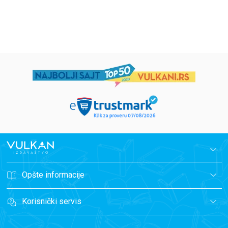
1.019,15
RSD
934,15
RSD
1.199,00
RSD
1.099,00
RSD
Opšte informacije
Korisnički servis