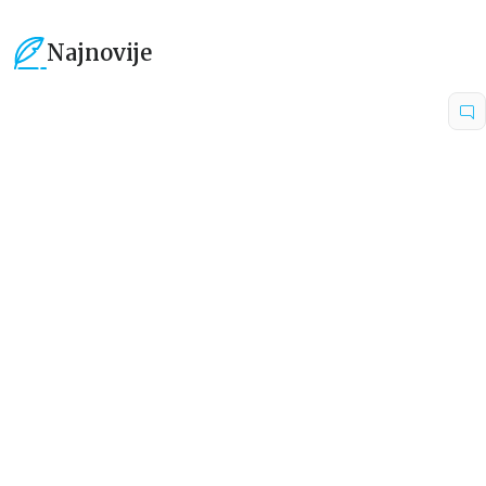
Najnovije
15
%
15
%
Beletristika
Beletristika
Iz pogrešnih razloga
Životinjska farma
Eloiza Džejms
Džordž Orvel