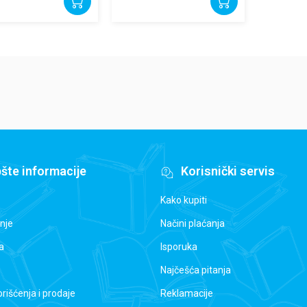
šte informacije
Korisnički servis
Kako kupiti
nje
Načini plaćanja
a
Isporuka
Najčešća pitanja
orišćenja i prodaje
Reklamacije