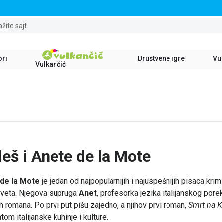
STALNI POPUST OD 15% NA SVE NASLOVE
ažite sajt
ori
Društvene igre
Vul
Vulkančić
eš i Anete de la Mote
de la Mote
je jedan od najpopularnijih i najuspešnijih pisaca kr
sveta. Njegova supruga
Anet
, profesorka jezika italijanskog pore
h romana. Po prvi put pišu zajedno, a njihov prvi roman,
Smrt na K
tom italijanske kuhinje i kulture.