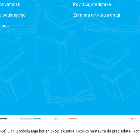
 privatnosti
Povraćaj sredstava
a odustajanje
Zamena artikla za drugi
alaca
čiće) u cilju poboljšanja korisničkog iskustva. Ukoliko nastavite da pregledate i ko
nformacije na ovoj veb stranici mogu sadržati greške ili propuste. Preporučujemo