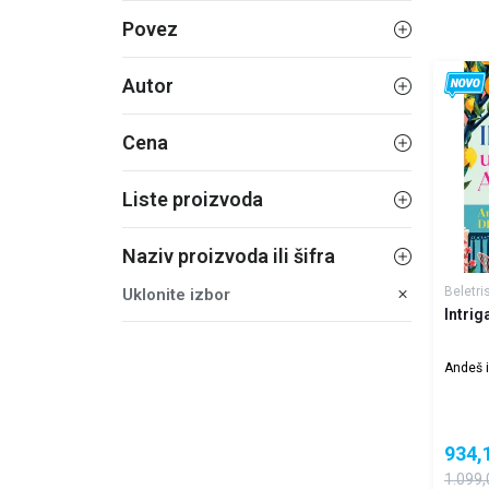
Povez
Autor
Cena
Liste proizvoda
Naziv proizvoda ili šifra
Beletri
Uklonite izbor
Intrig
Andeš i
934,
1.099,