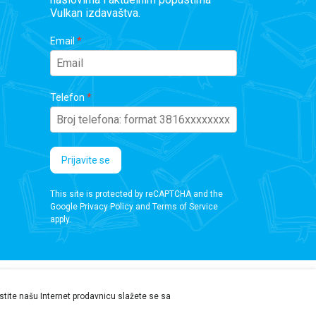
Vulkan izdavaštva.
Email
Telefon
Prijavite se
This site is protected by reCAPTCHA and the
Google
Privacy Policy
and
Terms of Service
apply.
ristite našu Internet prodavnicu slažete se sa
 da proverite podatke pre kupovine.