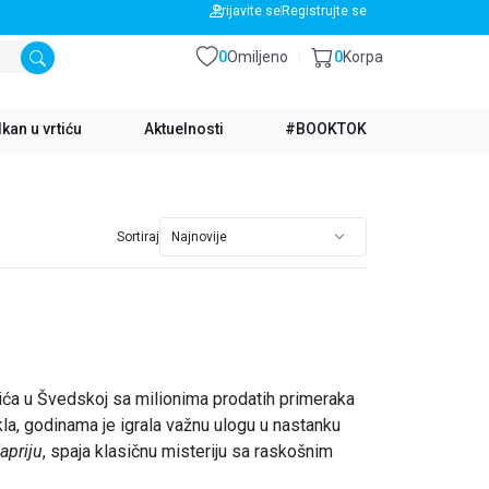
BESPLATNA DOSTAVA ZA IZNOS PREKO 3500 RSD
Prijavite se
Registrujte se
0
Omiljeno
0
Korpa
kan u vrtiću
Aktuelnosti
#BOOKTOK
Sortiraj
imića u Švedskoj sa milionima prodatih primeraka
kla, godinama je igrala važnu ulogu u nastanku
apriju
, spaja klasičnu misteriju sa raskošnim