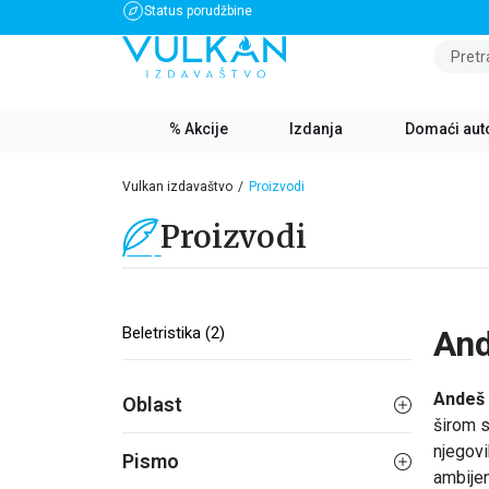
Status porudžbine
BESPLATNA DOSTAVA ZA IZNOS PREKO 3500 RSD
Pretr
% Akcije
Izdanja
Domaći aut
Vulkan izdavaštvo
Proizvodi
Proizvodi
Beletristika (2)
And
Andeš 
Oblast
širom 
njegovi
Pismo
ambijen