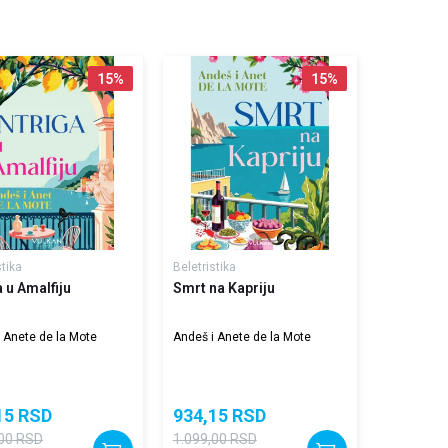
15
%
15
%
stika
Beletristika
a u Amalfiju
Smrt na Kapriju
 Anete de la Mote
Andeš i Anete de la Mote
15
RSD
934,15
RSD
00
RSD
1.099,00
RSD