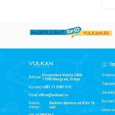
Op
O nama
Gospodara Vučića 245b
Adresa :
11000 Beograd, Srbija
Zaposle
Kontakt:
+381 11 3087 515
Saradnj
Email:
office@vulkani.rs
Kontakt
Radno
Radnim danima od 8 do 16
vreme:
sati
Uslovi k