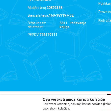
PIB:
107895467
Politika
Matični broj:
20892358
Pravo n
Banca Intesa:
160-383197-32
Klub čit
Šifra i naziv
5811 - Izdavanje
delatnosti:
knjiga
PEPDV:
776179111
Ova web-stranica koristi kolačiće
Poštovani korisniče, naš sajt koristi cookies (kola
upotrebom kolačića.
Iako se trudimo da budemo tačni, i