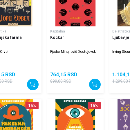
stika
Kapitalna
Beletristik
njska farma
Kockar
Ljubav je
Orvel
Fjodor Mihajlovič Dostojevski
Irving Stou
15
RSD
764,15
RSD
1.104,1
00
RSD
899,00
RSD
1.299,00
15
%
15
%