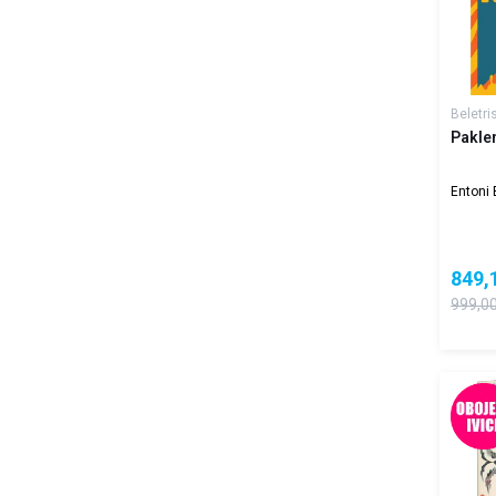
Beletri
Pakle
Entoni
849,
999,0