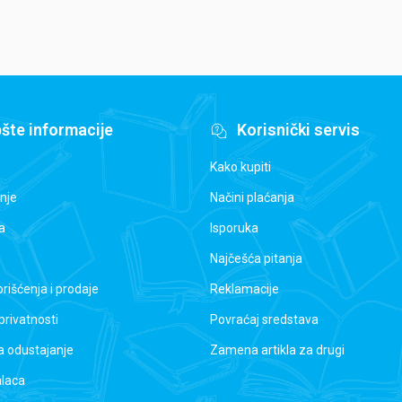
šte informacije
Korisnički servis
Kako kupiti
nje
Načini plaćanja
a
Isporuka
Najčešća pitanja
orišćenja i prodaje
Reklamacije
 privatnosti
Povraćaj sredstava
a odustajanje
Zamena artikla za drugi
alaca