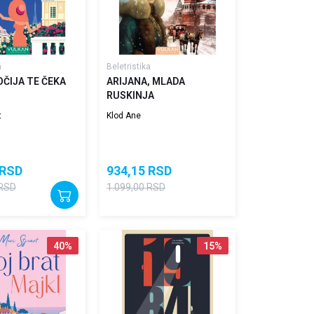
a
Beletristika
OČIJA TE ČEKA
ARIJANA, MLADA
RUSKINJA
t
Klod Ane
RSD
934,15
RSD
RSD
1.099,00
RSD
40
%
15
%