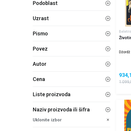
Podoblast
Uzrast
Beletri
Pismo
Životi
Povez
Džordž 
Autor
934,
Cena
1.099,
Liste proizvoda
Naziv proizvoda ili šifra
Uklonite izbor