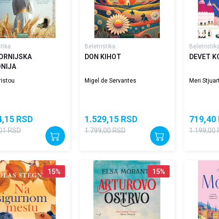
stika
Beletristika
Beletristik
ORNIJSKA
DON KIHOT
DEVET K
ONIJA
ristou
Migel de Servantes
Meri Stjuar
4,15
RSD
1.529,15
RSD
719,40
01
RSD
1.799,00
RSD
1.199,00
15
%
15
%