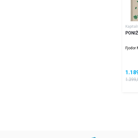
Kapital
PONIŽ
Fjodor 
1.18
1.399,