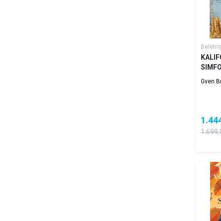
Beletri
KALIF
SIMF
Gven B
1.44
1.699,