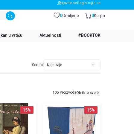
BESPLATNA DOSTAVA ZA IZNOS PREKO 3500 RSD
Prijavite se
Registrujte se
0
Omiljeno
0
Korpa
kan u vrtiću
Aktuelnosti
#BOOKTOK
Sortiraj
105 Proizvoda
Obrišite sve
15
%
15
%