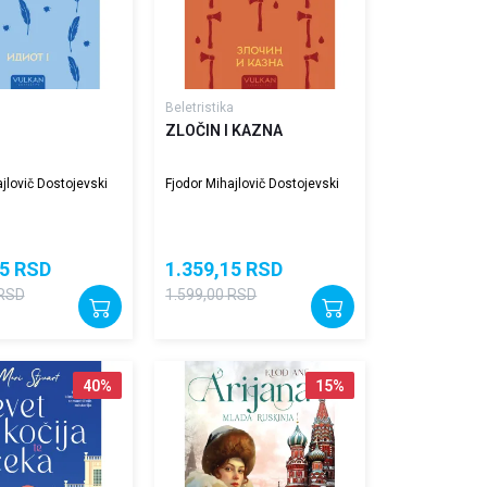
Beletristika
ZLOČIN I KAZNA
jlovič Dostojevski
Fjodor Mihajlovič Dostojevski
5
RSD
1.359,15
RSD
RSD
1.599,00
RSD
40
%
15
%