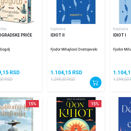
stika
Kapitalna
Kapitalna
OGRADSKE PRIČE
IDIOT II
IDIOT I
 Gogolj
Fjodor Mihajlovič Dostojevski
Fjodor Miha
9,15
RSD
1.104,15
RSD
1.104,1
00
RSD
1.299,00
RSD
1.299,00
15
%
15
%