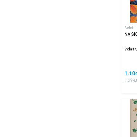
Beletri
NA S
Volas 
1.10
1.299,