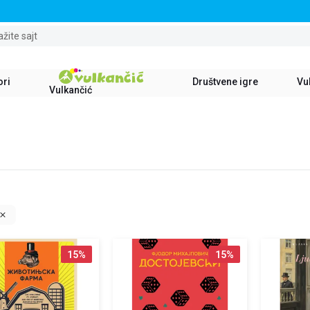
STALNI POPUST OD 15% NA SVE NASLOVE
ažite sajt
ori
Društvene igre
Vul
Vulkančić
15
%
15
%