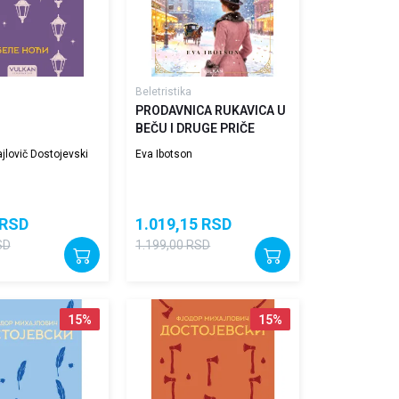
Beletristika
PRODAVNICA RUKAVICA U
BEČU I DRUGE PRIČE
jlovič Dostojevski
Eva Ibotson
RSD
1.019,15
RSD
SD
1.199,00
RSD
15
%
15
%