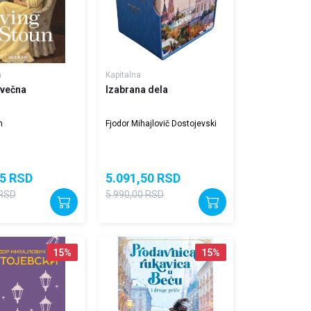
a
Kapitalna
 večna
Izabrana dela
n
Fjodor Mihajlovič Dostojevski
5
RSD
5.091,50
RSD
RSD
5.990,00
RSD
15
%
15
%