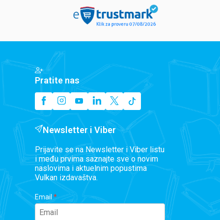
Pratite nas
Newsletter i Viber
Prijavite se na Newsletter i Viber listu
i među prvima saznajte sve o novim
naslovima i aktuelnim popustima
Vulkan izdavaštva.
Email