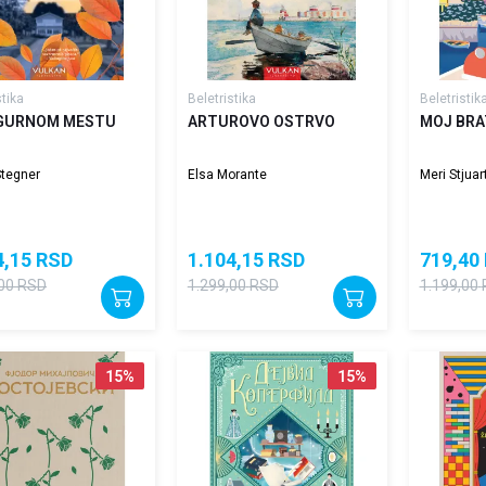
stika
Beletristika
Beletristik
IGURNOM MESTU
ARTUROVO OSTRVO
MOJ BRA
Stegner
Elsa Morante
Meri Stjuar
4,15
RSD
1.104,15
RSD
719,40
00
RSD
1.299,00
RSD
1.199,00
15
%
15
%