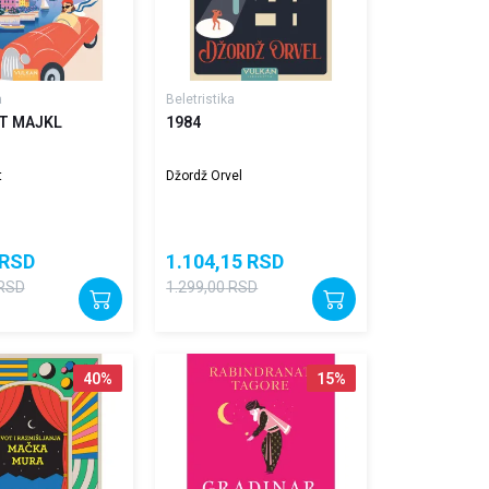
a
Beletristika
T MAJKL
1984
t
Džordž Orvel
RSD
1.104,15
RSD
RSD
1.299,00
RSD
40
%
15
%