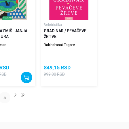
a
Beletristika
 RAZMIŠLJANJA
GRADINAR / PEVAČEVE
MURA
ŽRTVE
fman
Rabindranat Tagore
RSD
849,15
RSD
RSD
999,00
RSD
5