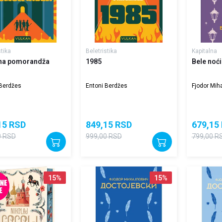
stika
Beletristika
Kapitalna
na pomorandža
1985
Bele noći
 Berdžes
Entoni Berdžes
Fjodor Miha
15
RSD
849,15
RSD
679,15
0
RSD
999,00
RSD
799,00
R
15
%
15
%