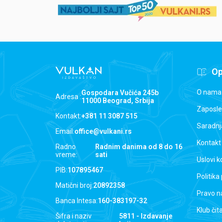
Op
O nama
Gospodara Vučića 245b
Adresa :
11000 Beograd, Srbija
Zaposle
Kontakt:
+381 11 3087 515
Saradnj
Email:
office@vulkani.rs
Kontakt
Radno
Radnim danima od 8 do 16
vreme:
sati
Uslovi k
PIB:
107895467
Politika
Matični broj:
20892358
Pravo n
Banca Intesa:
160-383197-32
Klub čit
Šifra i naziv
5811 - Izdavanje