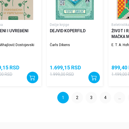
na
Dečje knjige
Beletristik
ENI I UVREĐENI
DEJVID KOPERFILD
ŽIVOT I
MAČKA 
Mihajlovič Dostojevski
Čarls Dikens
E. T. A. Ho
9,15
RSD
1.699,15
RSD
899,40
00
RSD
1.999,00
RSD
1.499,00
1
2
3
4
...