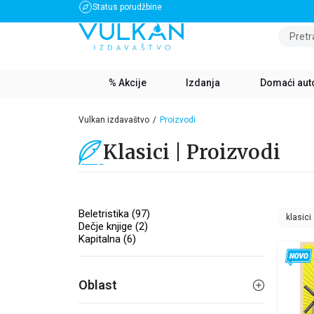
Status porudžbine
BESPLATNA DOSTAVA ZA IZNOS PREKO 3500 RSD
Pretr
% Akcije
Izdanja
Domaći aut
Vulkan izdavaštvo
Proizvodi
Klasici | Proizvodi
Beletristika (97)
klasici
Dečje knjige (2)
Kapitalna (6)
Oblast