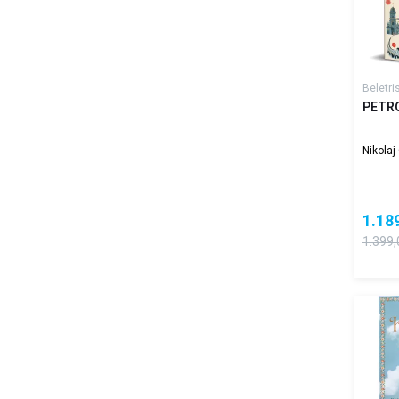
Beletri
PETR
Nikolaj
1.18
1.399,