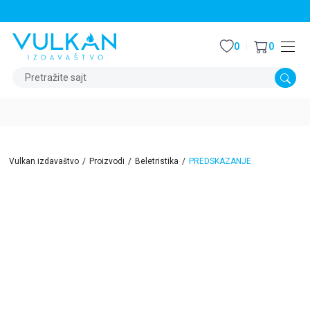
STALNI POPUST OD 15% NA SVE NASLOVE
0
0
Pretražite sajt
Vulkan izdavaštvo
Proizvodi
Beletristika
PREDSKAZANJE
15
%