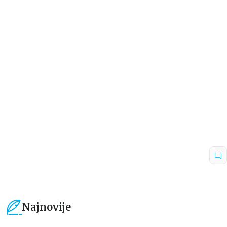
Beletristika
Beletristika
SKRIVENI CRTEŽI
KUĆNA POMOĆNICA
Džejson Rekulak
Frida Makfaden
719,40
RSD
934,15
RSD
1.199,00
RSD
1.099,00
RSD
Najnovije