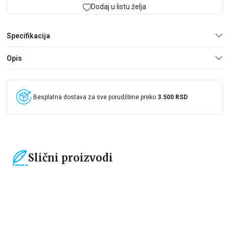
I njegovo vreme samo što nije nastupilo.
Dodaj u listu želja
UPOZORENI STE.
Specifikacija
Opis
Besplatna dostava za sve porudžbine preko
3.500 RSD
Slični proizvodi
40
%
15
%