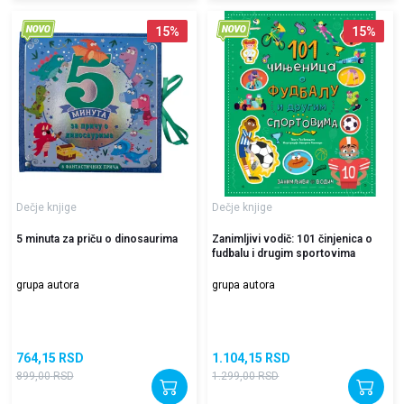
15
%
15
%
Dečje knjige
Dečje knjige
5 minuta za priču o dinosaurima
Zanimljivi vodič: 101 činjenica o
fudbalu i drugim sportovima
grupa autora
grupa autora
764,15
RSD
1.104,15
RSD
899,00
RSD
1.299,00
RSD