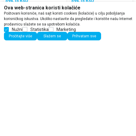
594,15
RSD
594,15
RSD
699,00
RSD
699,00
RSD
Ova web-stranica koristi kolačiće
Poštovani korisniče, naš sajt koristi cookies (kolačiće) u cilju poboljšanja
korisničkog iskustva. Ukoliko nastavite da pregledate i koristite našu Internet
prodavnicu slažete se sa upotrebom kolačića.
Nužni
Statistika
Marketing
15
%
15
%
Pročitajte više
Slažem se
Prihvatam sve
Dečje knjige
Dečje knjige
Magični flomaster: Raspevana
Magični flomaster: Morska zabava
družina
grupa autora
grupa autora