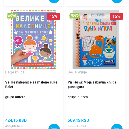
15
%
15
%
Dečje knjige
Dečje knjige
Velike nalepnice za malene ruke:
Piši-briši: Moja zabavna knjiga
Balet
puna igara
grupa autora
grupa autora
424,15
RSD
509,15
RSD
499,00
RSD
599,01
RSD