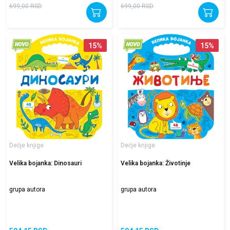
699,00
RSD
699,00
RSD
15
%
15
%
Dečje knjige
Dečje knjige
Velika bojanka: Dinosauri
Velika bojanka: Životinje
grupa autora
grupa autora