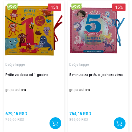
15
%
15
%
Dečje knjige
Dečje knjige
Priče za decu od 1 godine
5 minuta za priču o jednorozima
grupa autora
grupa autora
679,15
RSD
764,15
RSD
799,00
RSD
899,00
RSD