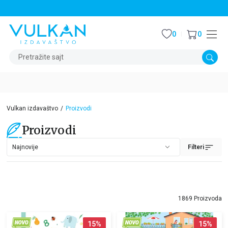
STALNI POPUST OD 15% NA SVE NASLOVE
0
0
Pretražite sajt
Vulkan izdavaštvo
Proizvodi
Proizvodi
Filteri
1869 Proizvoda
15
%
15
%