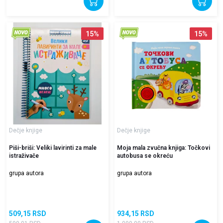
15
%
15
%
Dečje knjige
Dečje knjige
Piši-briši: Veliki lavirinti za male
Moja mala zvučna knjiga: Točkovi
istraživače
autobusa se okreću
grupa autora
grupa autora
509,15
RSD
934,15
RSD