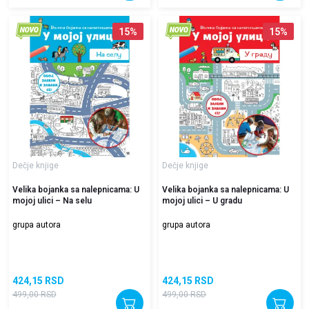
15
%
15
%
Dečje knjige
Dečje knjige
Velika bojanka sa nalepnicama: U
Velika bojanka sa nalepnicama: U
mojoj ulici – Na selu
mojoj ulici – U gradu
grupa autora
grupa autora
424,15
RSD
424,15
RSD
499,00
RSD
499,00
RSD