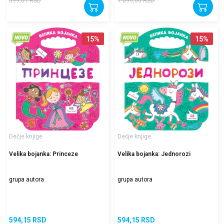
599,01
RSD
1.099,00
RSD
15
%
15
%
Dečje knjige
Dečje knjige
Velika bojanka: Princeze
Velika bojanka: Jednorozi
grupa autora
grupa autora
594,15
RSD
594,15
RSD