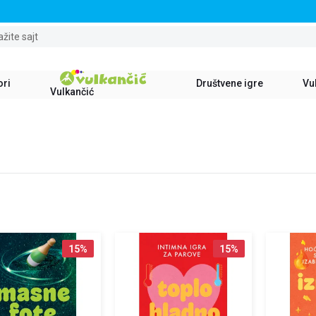
STALNI POPUST OD 15% NA SVE NASLOVE
ažite sajt
ori
Društvene igre
Vul
Vulkančić
15
%
15
%