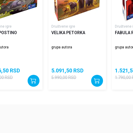
ne igre
Društvene igre
Društvene 
POSTINO
VELIKA PETORKA
FABULA 
utora
grupa autora
grupa auto
6,50
RSD
5.091,50
RSD
1.521,5
00
RSD
5.990,00
RSD
1.790,00