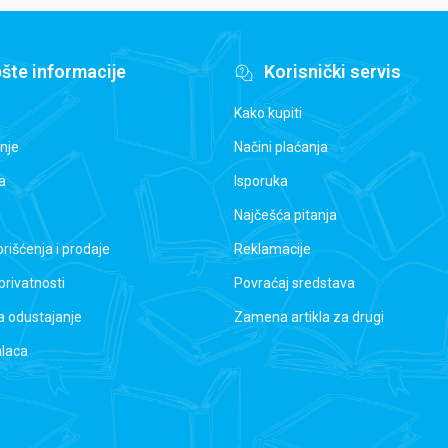
šte informacije
Korisnički servis
Kako kupiti
nje
Načini plaćanja
a
Isporuka
Najčešća pitanja
orišćenja i prodaje
Reklamacije
 privatnosti
Povraćaj sredstava
a odustajanje
Zamena artikla za drugi
alaca