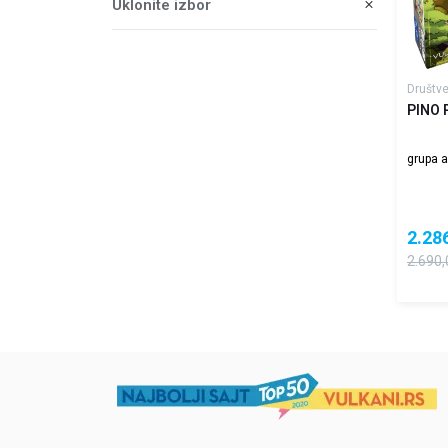
Uklonite izbor
Društve
PINO 
grupa a
2.28
2.690,