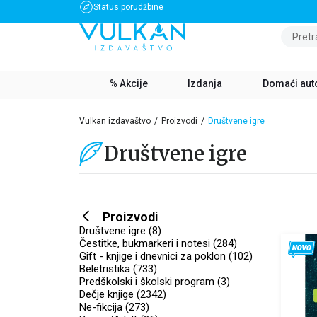
Status porudžbine
BESPLATNA DOSTAVA ZA IZNOS PREKO 3500 RSD
Pretr
% Akcije
Izdanja
Domaći aut
Vulkan izdavaštvo
Proizvodi
Društvene igre
Društvene igre
Proizvodi
Društvene igre (8)
Čestitke, bukmarkeri i notesi (284)
Gift - knjige i dnevnici za poklon (102)
Beletristika (733)
Predškolski i školski program (3)
Dečje knjige (2342)
Ne-fikcija (273)