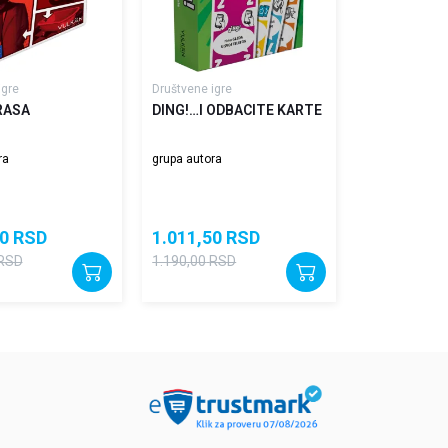
igre
Društvene igre
RASA
DING!…I ODBACITE KARTE
ra
grupa autora
0
RSD
1.011,50
RSD
RSD
1.190,00
RSD