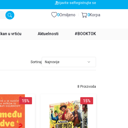
BESPLATNA DOSTAVA ZA IZNOS PREKO 3500 RSD
Prijavite se
Registrujte se
0
Omiljeno
0
Korpa
kan u vrtiću
Aktuelnosti
#BOOKTOK
Sortiraj
8 Proizvoda
15
%
15
%