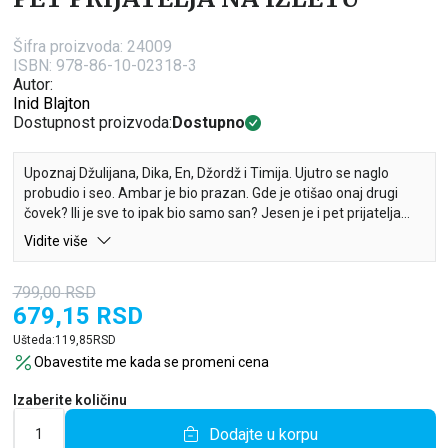
Šifra proizvoda:
24009
ISBN: 978-86-10-02318-3
Autor:
Inid Blajton
Dostupnost proizvoda:
Dostupno
Upoznaj Džulijana, Dika, En, Džordž i Timija. Ujutro se naglo
probudio i seo. Ambar je bio prazan. Gde je otišao onaj drugi
čovek? Ili je sve to ipak bio samo san? Jesen je i pet prijatelja
krenulo je na izlet. Jedno pogrešno skretanje sa brdske staze
Vidite više
navešće ih na opasan put. Tajanstvena poruka otkriva da je u
njihovoj blizini odbegli robijaš. Može li se pet prijatelja vratiti na
799,00
RSD
sigurno pre nego što bude kasno?
679,15
RSD
Ušteda:
119,85
RSD
Obavestite me kada se promeni cena
Izaberite količinu
Dodajte u korpu