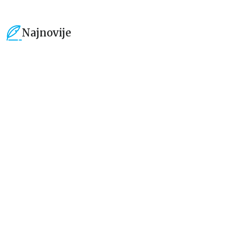
Najnovije
15
%
15
%
Dečje knjige
Dečje knjige
Uspomene iz vrtića
Zrnce kartice – Učimo engleski
5–7
grupa autora
Mirjana Milenić