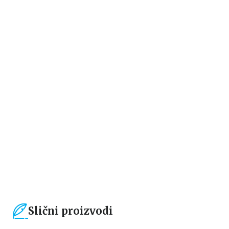
Dečje knjige
Dečje knjige
Čarobno Daleko drvo –
Čarobno daleko drvo: Začarana
Magično drvce
šuma
Inid Blajton
Inid Blajton
679,15
RSD
679,15
RSD
799,00
RSD
799,00
RSD
Slični proizvodi