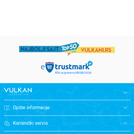
594,15
RSD
424,15
RSD
699,00
RSD
499,00
RSD
Opšte informacije
Korisnički servis