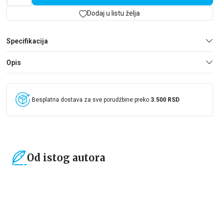
Dodaj u listu želja
Specifikacija
Opis
Besplatna dostava za sve porudžbine preko
3.500 RSD
Od istog autora
15
%
15
%