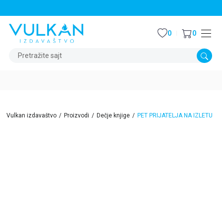
STALNI POPUST OD 15% NA SVE NASLOVE
0
0
Pretražite sajt
Vulkan izdavaštvo
Proizvodi
Dečje knjige
PET PRIJATELJA NA IZLETU
15
%