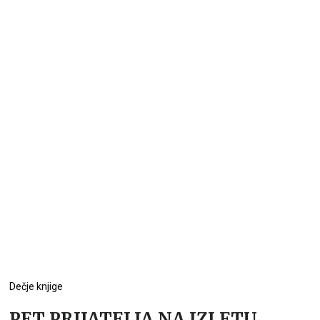
Dečje knjige
PET PRIJATELJA NA IZLETU