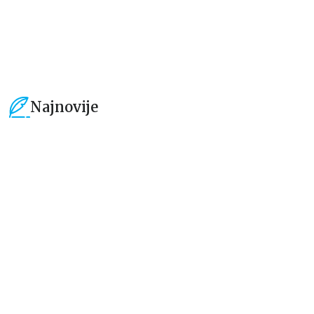
1.019,15
RSD
934,15
RSD
1.199,00
RSD
1.099,00
RSD
Najnovije
15
%
15
%
Beletristika
Beletristika
Iz pogrešnih razloga
Životinjska farma