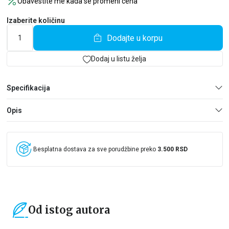
Obavestite me kada se promeni cena
Izaberite količinu
Dodajte u korpu
Dodaj u listu želja
Specifikacija
Opis
Besplatna dostava za sve porudžbine preko
3.500 RSD
Od istog autora