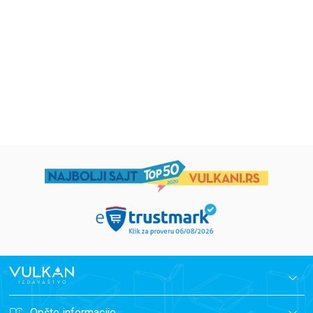
Eloiza Džejms
Džordž Orvel
1.019,15
RSD
934,15
RSD
1.199,00
RSD
1.099,00
RSD
Opšte informacije