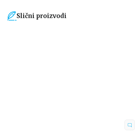
Slični proizvodi
15
%
15
%
Beletristika
Beletristika
Iz pogrešnih razloga
Životinjska farma
Eloiza Džejms
Džordž Orvel