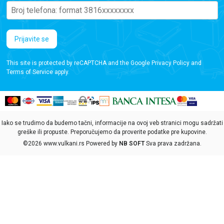
Prijavite se
This site is protected by reCAPTCHA and the Google
Privacy Policy
and
Terms of Service
apply.
Iako se trudimo da budemo tačni, informacije na ovoj veb stranici mogu sadržati
greške ili propuste. Preporučujemo da proverite podatke pre kupovine.
©2026
www.vulkani.rs
Powered by
NB SOFT
Sva prava zadržana.