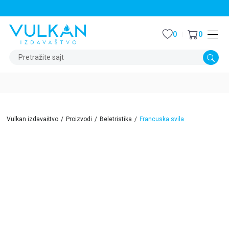
STALNI POPUST OD 15% NA SVE NASLOVE
0
0
Pretražite sajt
Vulkan izdavaštvo
Proizvodi
Beletristika
Francuska svila
15
%