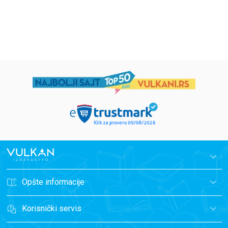
1.019,15
RSD
934,15
RSD
1.199,00
RSD
1.099,00
RSD
Opšte informacije
Korisnički servis