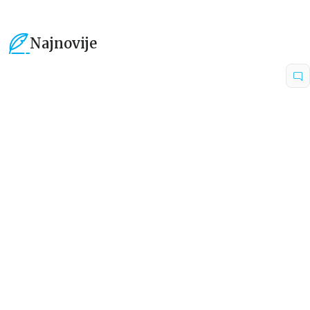
Najnovije
15
%
15
%
Beletristika
Beletristika
Iz pogrešnih razloga
Životinjska farma
Eloiza Džejms
Džordž Orvel