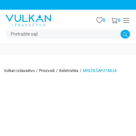
STALNI POPUST OD 15% NA SVE NASLOVE
0
0
Pretražite sajt
Vulkan izdavaštvo
Proizvodi
Beletristika
MREŽA ŠAPUTANJA
15
%