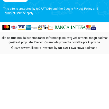
This site is protected by reCAPTCHA and the Google
Privacy Policy
and
Terms of Service
apply.
Iako se trudimo da budemo tačni, informacije na ovoj veb stranici mogu sadržati
greške ili propuste. Preporučujemo da proverite podatke pre kupovine.
©2026
www.vulkani.rs
Powered by
NB SOFT
Sva prava zadržana.