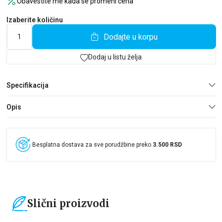
Obavestite me kada se promeni cena
supruga, majki, devojaka, čak i protivnica – zauvek će se
promeniti. Laži će biti raskrinkane, tajne će biti razotkrivene, i
Izaberite količinu
neće svi preživeti.
Dodajte u korpu
Dodaj u listu želja
Specifikacija
Opis
Besplatna dostava za sve porudžbine preko
3.500 RSD
Slični proizvodi