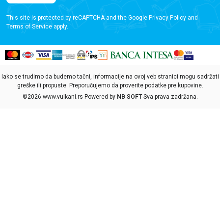
This site is protected by reCAPTCHA and the Google
Privacy Policy
and
Terms of Service
apply.
Iako se trudimo da budemo tačni, informacije na ovoj veb stranici mogu sadržati
greške ili propuste. Preporučujemo da proverite podatke pre kupovine.
©2026
www.vulkani.rs
Powered by
NB SOFT
Sva prava zadržana.