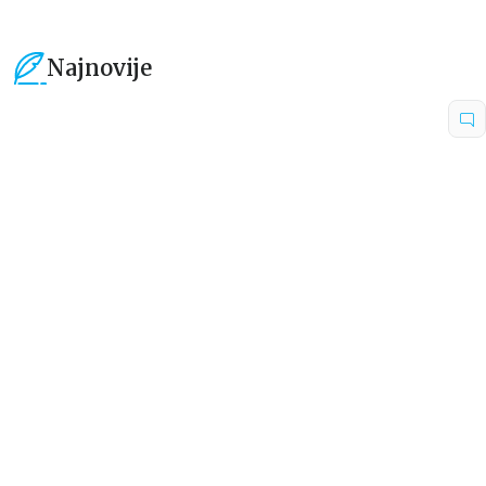
Najnovije
15
%
15
%
Beletristika
Beletristika
Iz pogrešnih razloga
Životinjska farma
Eloiza Džejms
Džordž Orvel