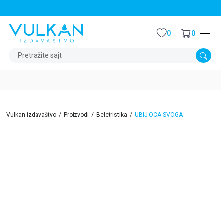
STALNI POPUST OD 15% NA SVE NASLOVE
0
0
Pretražite sajt
Vulkan izdavaštvo
Proizvodi
Beletristika
UBIJ OCA SVOGA
15
%