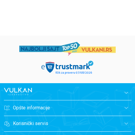
1.019,15
RSD
934,15
RSD
1.199,00
RSD
1.099,00
RSD
Opšte informacije
Korisnički servis