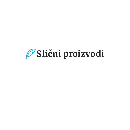
1.104,15
RSD
1.019,15
RSD
1
1.299,00
RSD
1.199,00
RSD
1.
Slični proizvodi
%
15
%
15
%
Beletristika
Beletristika
Bel