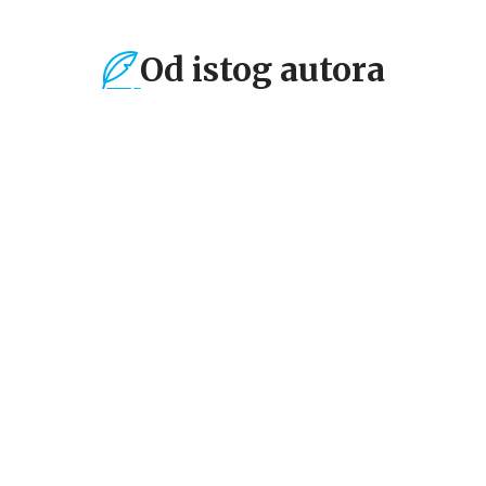
Od istog autora
%
15
%
15
%
Beletristika
Beletristika
Bel
VASPITANJE LEPTIRA
ŽENA SA CVETOM OD
J
PAPIRA
Donato Karizi
Donato Karizi
Do