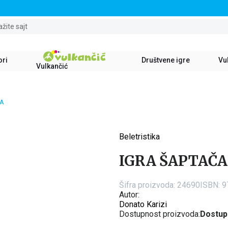
STALNI POPUST OD 15% NA SVE NASLOVE
ažite sajt
ori
Društvene igre
Vul
Vulkančić
ČA
Beletristika
15
%
IGRA ŠAPTAČA
Šifra proizvoda:
24690
ISBN: 
Autor:
Donato Karizi
Dostupnost proizvoda:
Dostup