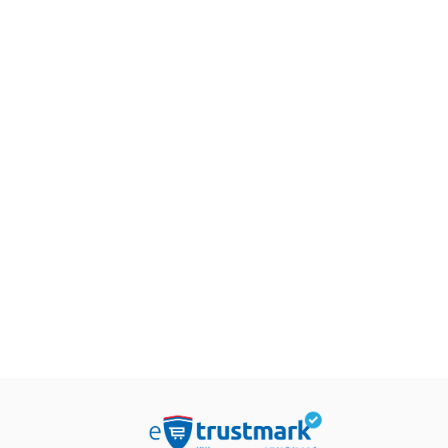
Roksi Nafusi
849,15
RS
etristika
Beletristika
999,00
RSD
sta
Intriga u Amalfiju
v Beri
Andeš i Anete de la Mote
.019,15
RSD
934,15
RSD
199,00
RSD
1.099,00
RSD