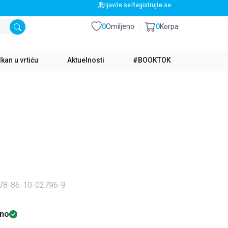
BESPLATNA DOSTAVA ZA IZNOS PREKO 3500 RSD
Prijavite se
Registrujte se
0
Omiljeno
0
Korpa
kan u vrtiću
Aktuelnosti
#BOOKTOK
978-86-10-02796-9
no