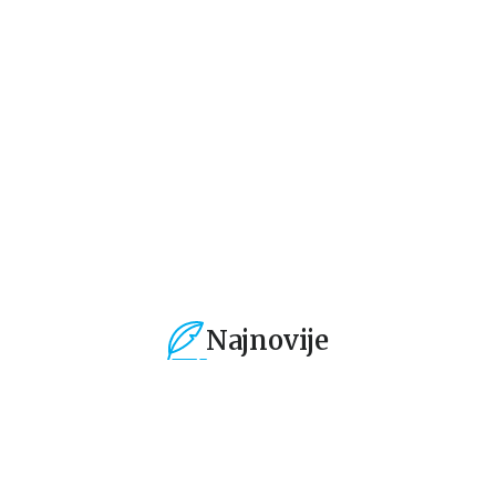
Lista
Intriga u Amalfiju
Ni
Stiv Beri
Andeš i Anete de la Mote
Fr
1.019,15
RSD
934,15
RSD
9
1.199,00
RSD
1.099,00
RSD
1.
Najnovije
%
15
%
15
%