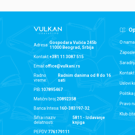
Op
O nama
Gospodara Vučića 245b
Adresa :
11000 Beograd, Srbija
Zaposle
Kontakt:
+381 11 3087 515
Saradnj
Email:
office@vulkani.rs
Kontakt
Radno
Radnim danima od 8 do 16
vreme:
sati
Uslovi k
PIB:
107895467
Politika
Matični broj:
20892358
Pravo n
Banca Intesa:
160-383197-32
Klub čit
Šifra i naziv
5811 - Izdavanje
delatnosti:
knjiga
PEPDV:
776179111