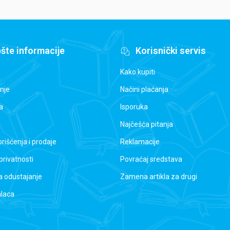
šte informacije
Korisnički servis
Kako kupiti
nje
Načini plaćanja
a
Isporuka
Najčešća pitanja
orišćenja i prodaje
Reklamacije
 privatnosti
Povraćaj sredstava
a odustajanje
Zamena artikla za drugi
alaca