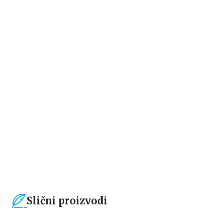
Beletristika
Beletristika
KUĆA BEZ SEĆANJA
KUĆA SVETLOSTI
Donato Karizi
Donato Karizi
1.019,15
RSD
934,15
RSD
1.199,00
RSD
1.099,00
RSD
Slični proizvodi