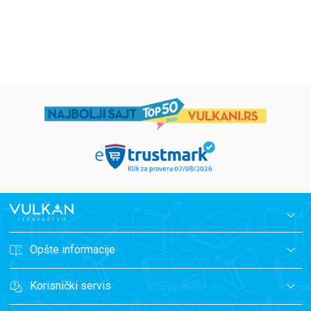
1.019,15
RSD
934,15
RSD
1.199,00
RSD
1.099,00
RSD
Opšte informacije
Korisnički servis