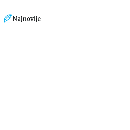
Najnovije
15
%
15
%
Beletristika
Beletristika
Iz pogrešnih razloga
Životinjska farma
Eloiza Džejms
Džordž Orvel