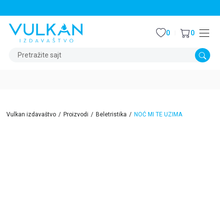
STALNI POPUST OD 15% NA SVE NASLOVE
0
0
Pretražite sajt
Vulkan izdavaštvo
Proizvodi
Beletristika
NOĆ MI TE UZIMA
40
%