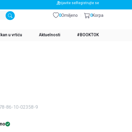
BESPLATNA DOSTAVA ZA IZNOS PREKO 3500 RSD
Prijavite se
Registrujte se
0
Omiljeno
0
Korpa
kan u vrtiću
Aktuelnosti
#BOOKTOK
978-86-10-02358-9
no