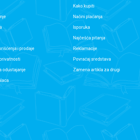
Kako kupiti
nje
Načini plaćanja
a
Isporuka
Najčešća pitanja
orišćenja i prodaje
Reklamacije
 privatnosti
Povraćaj sredstava
a odustajanje
Zamena artikla za drugi
alaca