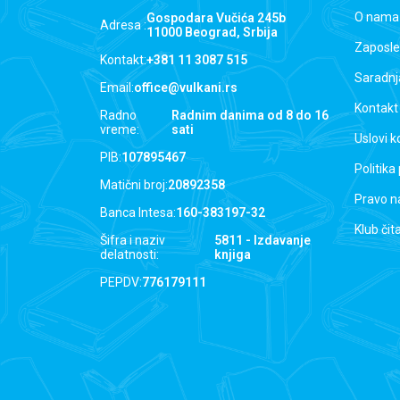
O nama
Gospodara Vučića 245b
Adresa :
11000 Beograd, Srbija
Zaposle
Kontakt:
+381 11 3087 515
Saradnj
Email:
office@vulkani.rs
Kontakt
Radno
Radnim danima od 8 do 16
vreme:
sati
Uslovi k
PIB:
107895467
Politika
Matični broj:
20892358
Pravo n
Banca Intesa:
160-383197-32
Klub čit
Šifra i naziv
5811 - Izdavanje
delatnosti:
knjiga
PEPDV:
776179111