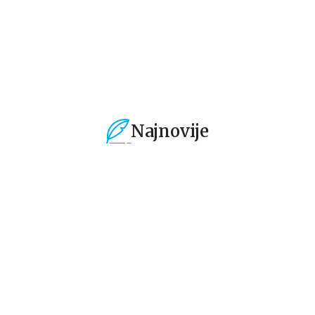
1.019,15
RSD
934,15
RSD
9
1.199,00
RSD
1.099,00
RSD
1.
Najnovije
%
15
%
15
%
Gift - knjige i dnevnici za
Ne-fikcija
Bel
poklon