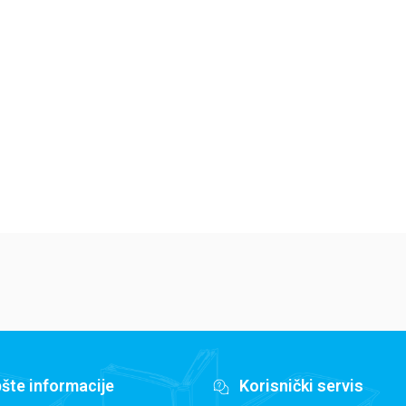
Romantizuj svoj život
Li
Japanski uz mange
Bet Makol
Sti
Mark Bernabe
764,15
RSD
1
1.189,15
RSD
899,00
RSD
1.
1.399,00
RSD
šte informacije
Korisnički servis