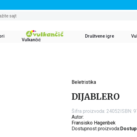
STALNI POPUST OD 15% NA SVE NASLOVE
ažite sajt
ori
Društvene igre
Vul
Vulkančić
Beletristika
15
%
DIJABLERO
Šifra proizvoda:
24052
ISBN: 
Autor:
Fransisko Hagenbek
Dostupnost proizvoda:
Dostup