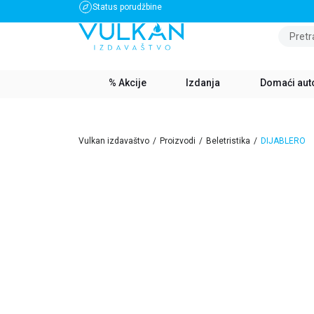
Status porudžbine
BESPLATNA DOSTAVA ZA IZNOS PREKO 3500 RSD
Pretr
% Akcije
Izdanja
Domaći aut
Vulkan izdavaštvo
Proizvodi
Beletristika
DIJABLERO