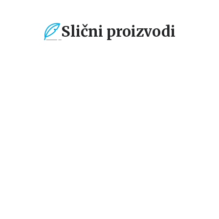
Slični proizvodi
%
15
%
15
%
Beletristika
Beletristika
Bel
Lista
Intriga u Amalfiju
Ni
Stiv Beri
Andeš i Anete de la Mote
Fr