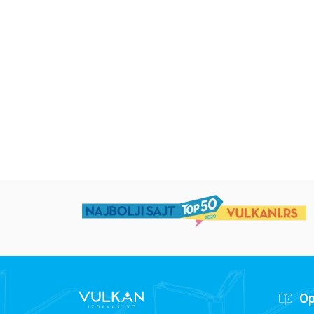
Iz pogrešnih razloga
Životinjska farma
Eloiza Džejms
Džordž Orvel
1.019,15
RSD
934,15
RSD
1.199,00
RSD
1.099,00
RSD
Op