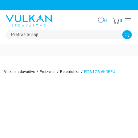
STALNI POPUST OD 15% NA SVE NASLOVE
0
0
Pretražite sajt
Vulkan izdavaštvo
Proizvodi
Beletristika
PITAJ ZA ANDREU
40
%