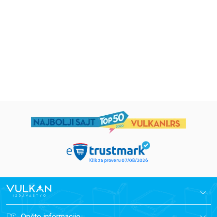
Eloiza Džejms
Džordž Orvel
1.019,15
RSD
934,15
RSD
1.199,00
RSD
1.099,00
RSD
Opšte informacije