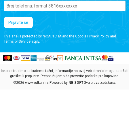
Prijavite se
This site is protected by reCAPTCHA and the Google
Privacy Policy
and
Terms of Service
apply.
Iako se trudimo da budemo tačni, informacije na ovoj veb stranici mogu sadržati
greške ili propuste. Preporučujemo da proverite podatke pre kupovine.
©2026
www.vulkani.rs
Powered by
NB SOFT
Sva prava zadržana.