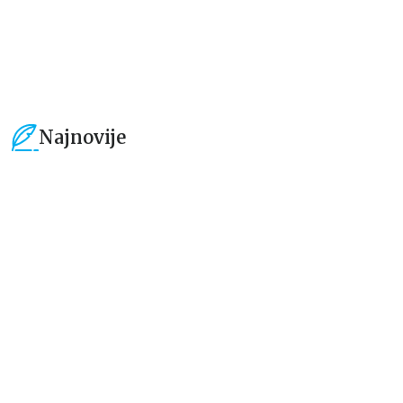
1.019,15
RSD
1.019,15
RSD
1.199,00
RSD
1.199,00
RSD
Najnovije
15
%
15
%
Beletristika
Beletristika
Iz pogrešnih razloga
Životinjska farma