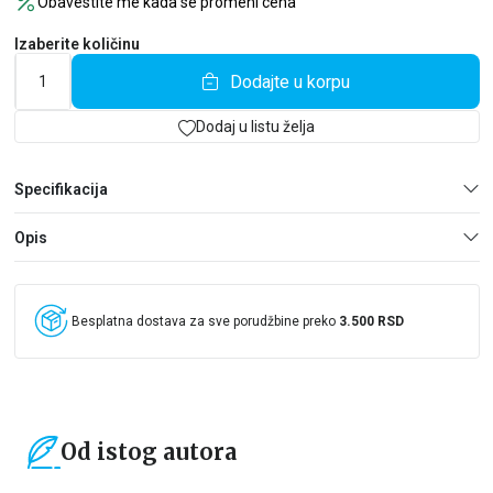
Obavestite me kada se promeni cena
oduzeo život.
Izaberite količinu
Megan, Briša i Skaj možda jesu mrtve, ali nisu nestale.
Imaju jedna drugu. I neće se smiriti dok ne pronađu način da ga
Dodajte u korpu
zaustave.
Dodaj u listu želja
Specifikacija
Opis
Besplatna dostava za sve porudžbine preko
3.500 RSD
Od istog autora