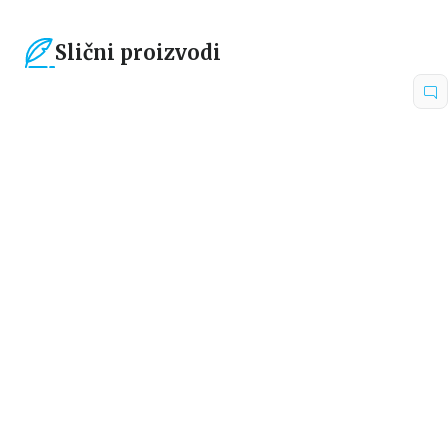
Slični proizvodi
15
%
15
%
Beletristika
Beletristika
TIHA STANARKA
NA POGREŠNOM MESTU U
POGREŠNO VREME
Klemans Mišalon
Džilijan Makalister