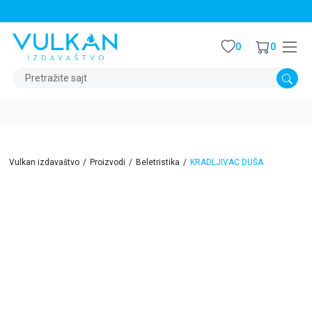
STALNI POPUST OD 15% NA SVE NASLOVE
0
0
Pretražite sajt
Vulkan izdavaštvo
Proizvodi
Beletristika
KRADLJIVAC DUŠA
15
%