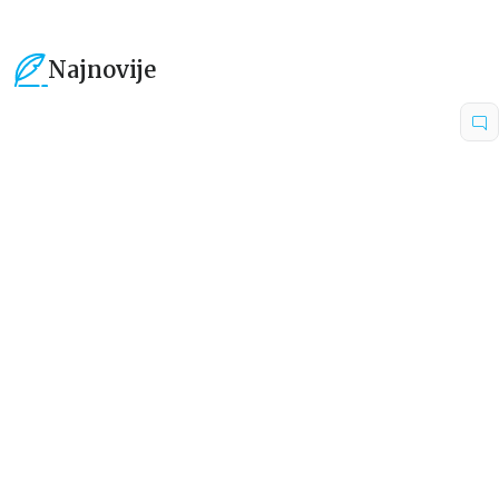
Najnovije
15
%
15
%
Beletristika
Beletristika
Iz pogrešnih razloga
Životinjska farma
Eloiza Džejms
Džordž Orvel