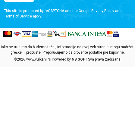
This site is protected by reCAPTCHA and the Google
Privacy Policy
and
Terms of Service
apply.
Iako se trudimo da budemo tačni, informacije na ovoj veb stranici mogu sadržati
greške ili propuste. Preporučujemo da proverite podatke pre kupovine.
©2026
www.vulkani.rs
Powered by
NB SOFT
Sva prava zadržana.