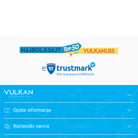
1.019,15
RSD
934,15
RSD
1.199,00
RSD
1.099,00
RSD
Opšte informacije
Korisnički servis