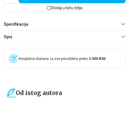
knjizi poručuju mentalno nadarenima da oni moraju spoznati
svoj um i njegovo funkcionisanje – odnosno dominaciju desne
Dodaj u listu želja
hemisfere – i da će na taj način bolje razumeti svoje vrednosti i
motivaciju.
Specifikacija
Drugim rečima: Ako previše razmišljate, u ovoj genijalnoj knjizi
naći ćete korisna objašnjenja o tome kako da pripitomite um i
Opis
naučite ga da sarađuje sa vama i radi u vašu korist, i pritom
osetite olakšanje dok prihvatate sebe i živite život punim
plućima!
Besplatna dostava za sve porudžbine preko
3.500 RSD
Od istog autora
15
%
15
%