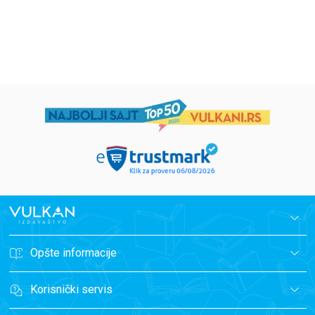
1.019,15
RSD
934,15
RSD
1.199,00
RSD
1.099,00
RSD
Opšte informacije
Korisnički servis