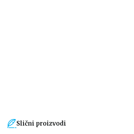
Ne-fikcija
Ne-fikcija
KAKO IZBEĆI MANIPULATORE
RAZMIŠLJAM BOLJE
Kristel Petikolen
Kristel Petikolen
934,15
RSD
934,15
RSD
1.099,00
RSD
1.099,00
RSD
Slični proizvodi