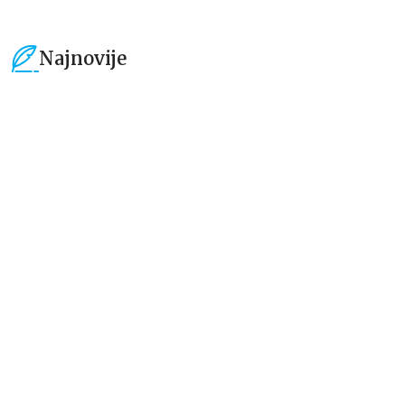
Najnovije
15
%
15
%
Beletristika
Beletristika
Iz pogrešnih razloga
Životinjska farma
Eloiza Džejms
Džordž Orvel