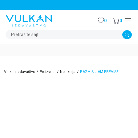
STALNI POPUST OD 15% NA SVE NASLOVE
0
0
Pretražite sajt
Vulkan izdavaštvo
Proizvodi
Ne-fikcija
RAZMIŠLJAM PREVIŠE
15
%