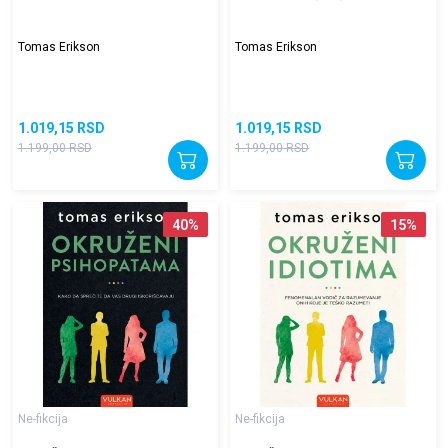
Tomas Erikson
Tomas Erikson
1.019,15
RSD
1.019,15
RSD
1.199,00
RSD
1.199,00
RSD
40
%
15
%
Ne-fikcija
Ne-fikcija