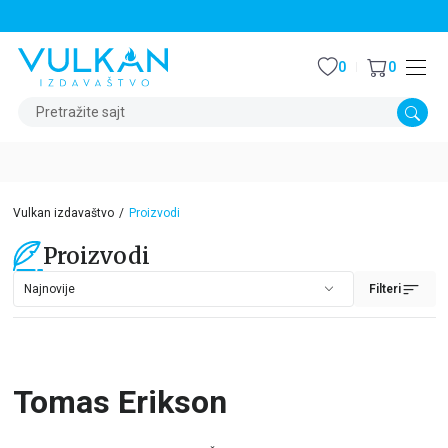
STALNI POPUST OD 15% NA SVE NASLOVE
0
0
Pretražite sajt
Vulkan izdavaštvo
Proizvodi
Proizvodi
Filteri
Tomas Erikson