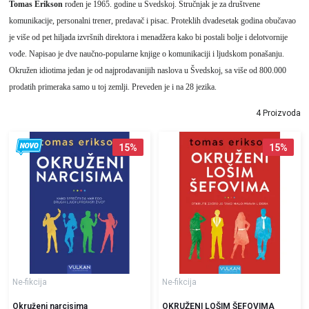
Tomas Erikson
rođen je 1965. godine u Švedskoj. Stručnjak je za društvene
komunikacije, personalni trener, predavač i pisac. Proteklih dvadesetak godina obučavao
je više od pet hiljada izvršnih direktora i menadžera kako bi postali bolje i delotvornije
vođe. Napisao je dve naučno-popularne knjige o komunikaciji i ljudskom ponašanju.
Okružen idiotima jedan je od najprodavanijih naslova u Švedskoj, sa više od 800.000
prodatih primeraka samo u toj zemlji. Preveden je i na 28 jezika.
4 Proizvoda
15
%
15
%
Ne-fikcija
Ne-fikcija
Okruženi narcisima
OKRUŽENI LOŠIM ŠEFOVIMA