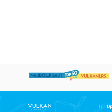
Iz pogrešnih razloga
Životinjska farma
Eloiza Džejms
Džordž Orvel
1.019,15
RSD
934,15
RSD
1.199,00
RSD
1.099,00
RSD
Op