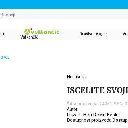
STALNI POPUST OD 15% NA SVE NASLOVE
ažite sajt
ori
Društvene igre
Vul
Vulkančić
E SRCE
Ne-fikcija
40
%
ISCELITE SVOJ
Šifra proizvoda:
24951
ISBN: 
Autor:
Lujza L. Hej i Dejvid Kesler
Dostupnost proizvoda:
Dostup