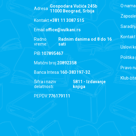
O nama
Gospodara Vučića 245b
Adresa :
11000 Beograd, Srbija
Zaposle
Kontakt:
+381 11 3087 515
Saradnj
Email:
office@vulkani.rs
Kontakt
Radno
Radnim danima od 8 do 16
vreme:
sati
Uslovi k
PIB:
107895467
Politika
Matični broj:
20892358
Pravo n
Banca Intesa:
160-383197-32
Klub čit
Šifra i naziv
5811 - Izdavanje
delatnosti:
knjiga
PEPDV:
776179111