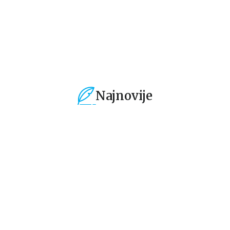
764,15
RSD
1.019,15
RSD
7
899,00
RSD
1.199,00
RSD
89
Najnovije
%
15
%
15
%
Gift - knjige i dnevnici za
Ne-fikcija
Bel
poklon