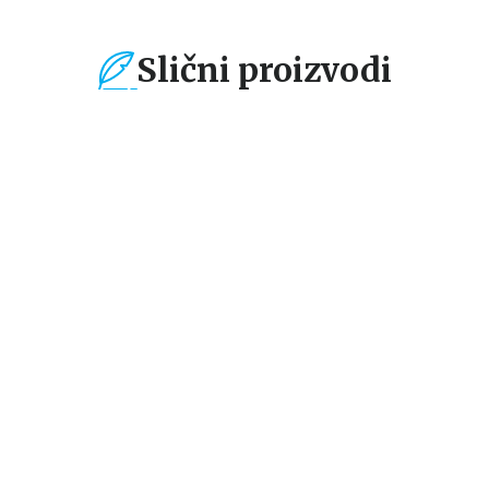
Slični proizvodi
%
15
%
15
%
Ne-fikcija
Ne-fikcija
Ne-
Kada će početi dobre
Okruženi narcisima
Kn
stvari?
pr
vo
Abraham Dž. Tverski
Tomas Erikson
Fil
od