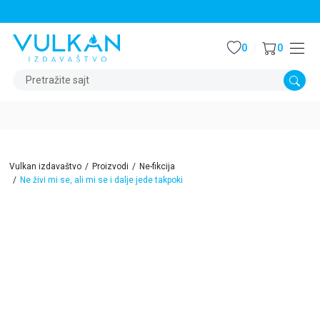
STALNI POPUST OD 15% NA SVE NASLOVE
0
0
Pretražite sajt
Vulkan izdavaštvo
Proizvodi
Ne-fikcija
Ne živi mi se, ali mi se i dalje jede takpoki
15
%