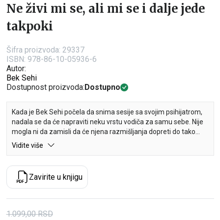
Ne živi mi se, ali mi se i dalje jede
takpoki
Šifra proizvoda:
29337
ISBN: 978-86-10-05936-6
Autor:
Bek Sehi
Dostupnost proizvoda:
Dostupno
Kada je Bek Sehi počela da snima sesije sa svojim psihijatrom,
nadala se da će napraviti neku vrstu vodiča za samu sebe. Nije
mogla ni da zamisli da će njena razmišljanja dopreti do tako
mnogo ljudi, naročito mladih. Njena knjiga „Ne želim da živim, ali
Vidite više
mi se jede takpoki” postala je međunarodni bestseler i stvorila
zajednicu čitalaca koji dobro razumeju depresiju i anksioznost o
kojima se ovde tako intimno govori.
Zavirite u knjigu
Na samom početku knjige „Ne želim da živim, ali mi se i dalje
jede takpoki” autorka nas upozorava da bi sadržaj mogao da
dovede čitaoce u nelagodu, te ih zato moli da zastanu i podsete
1.099,00
RSD