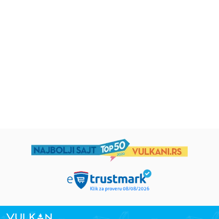
Iz pogrešnih razloga
Životinjska farma
Eloiza Džejms
Džordž Orvel
1.019,15
RSD
934,15
RSD
1.199,00
RSD
1.099,00
RSD