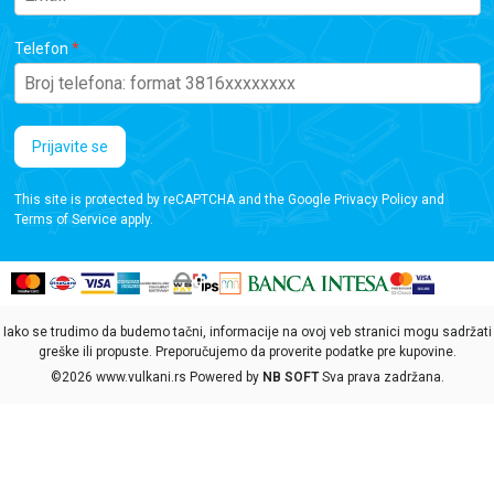
Telefon
Prijavite se
This site is protected by reCAPTCHA and the Google
Privacy Policy
and
Terms of Service
apply.
Iako se trudimo da budemo tačni, informacije na ovoj veb stranici mogu sadržati
greške ili propuste. Preporučujemo da proverite podatke pre kupovine.
©2026
www.vulkani.rs
Powered by
NB SOFT
Sva prava zadržana.