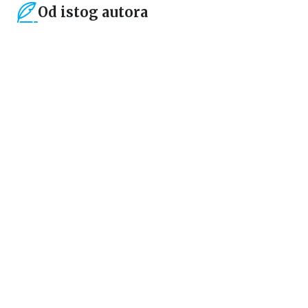
Od istog autora
40
%
Ne-fikcija
NE ŽIVI MI SE, ALI JEDE MI SE
TAKPOKI
Bek Sehi
659,40
RSD
1.099,00
RSD