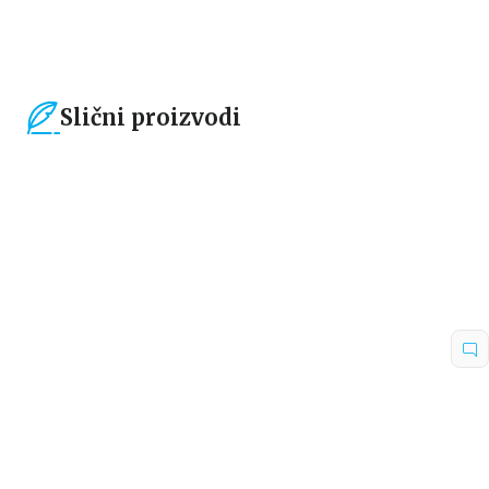
Slični proizvodi
15
%
15
%
Ne-fikcija
Ne-fikcija
Romantizuj svoj život
Manifestuj: Zaroni dublje
Bet Makol
Roksi Nafusi