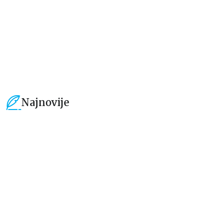
764,15
RSD
849,15
RSD
899,00
RSD
999,00
RSD
Najnovije
15
%
15
%
Beletristika
Beletristika