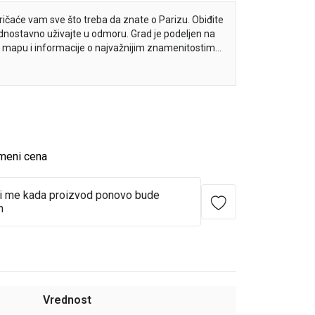
spričaće vam sve što treba da znate o Parizu. Obiđite
jednostavno uživajte u odmoru. Grad je podeljen na
ju mapu i informacije o najvažnijim znamenitostima,
abavnim sadržajima.
meni cena
i me kada proizvod ponovo bude
n
Vrednost