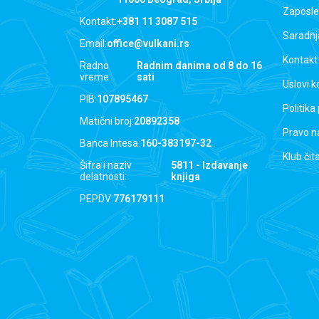
Zaposle
Kontakt:
+381 11 3087 515
Saradnj
Email:
office@vulkani.rs
Kontakt
Radno
Radnim danima od 8 do 16
vreme:
sati
Uslovi k
PIB:
107895467
Politika
Matični broj:
20892358
Pravo n
Banca Intesa:
160-383197-32
Klub čit
Šifra i naziv
5811 - Izdavanje
delatnosti:
knjiga
PEPDV:
776179111