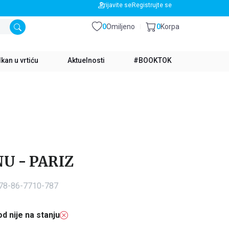
BESPLATNA DOSTAVA ZA IZNOS PREKO 3500 RSD
Prijavite se
Registrujte se
0
Omiljeno
0
Korpa
kan u vrtiću
Aktuelnosti
#BOOKTOK
U - PARIZ
978-86-7710-787
d nije na stanju