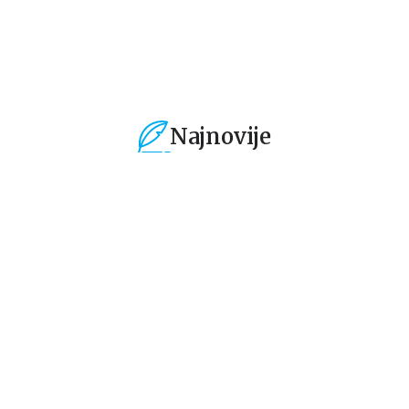
Najnovije
%
15
%
15
%
Gift - knjige i dnevnici za
Ne-fikcija
Bel
poklon
Romantizuj svoj život
Li
Japanski uz mange