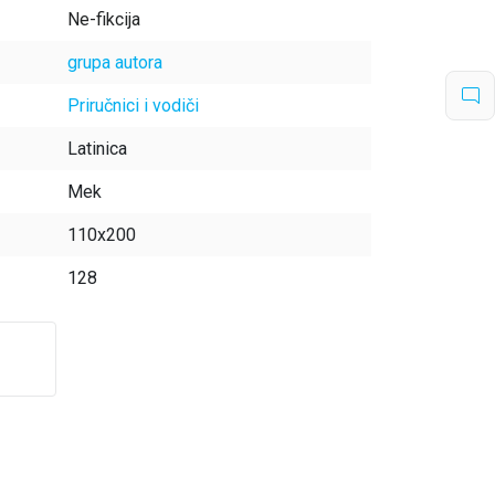
Ne-fikcija
grupa autora
Priručnici i vodiči
Latinica
Mek
110x200
128