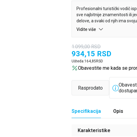
Profesionalni turistički vodič i
sve najbitnije znamenitosti ili 
delove, a svaki od njih ima svo
prodavnicama, restoranima i z
Vidite više
1.099,00
RSD
934,15
RSD
Ušteda:
164,85
RSD
Obavestite me kada se pro
Obavest
Rasprodato
dostupa
Specifikacija
Opis
Karakteristike