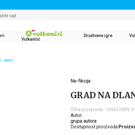
STALNI POPUST OD 15% NA SVE NASLOVE
ažite sajt
ori
Društvene igre
Vul
Vulkančić
 - PARIZ
Ne-fikcija
15
%
GRAD NA DLAN
Šifra proizvoda:
19443
ISBN: 
Autor:
grupa autora
Dostupnost proizvoda:
Proizvo