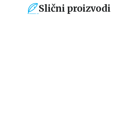
Slični proizvodi
%
15
%
15
%
Ne-fikcija
Ne-fikcija
Ne-
EST
KOMPLETNA KETO
HRONO ISHRANA U 3
VE
ISHRANA ZA
FAZE
POČETNIKE
Ejmi Ramos
Dr Alen Delabo
Ka
849,15
RSD
934,15
RSD
2
999,00
RSD
1.099,00
RSD
2.