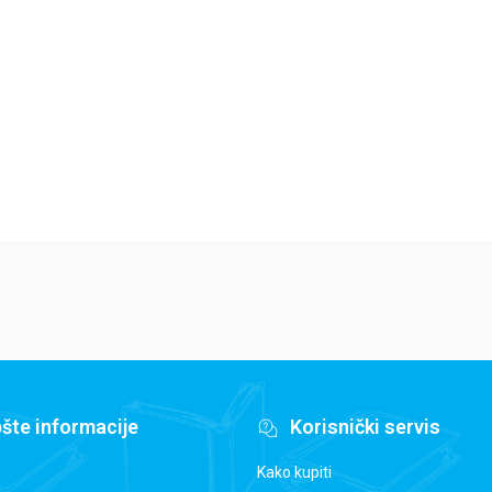
Bet Makol
Sti
Mark Bernabe
764,15
RSD
1
1.189,15
RSD
899,00
RSD
1.
1.399,00
RSD
šte informacije
Korisnički servis
Kako kupiti