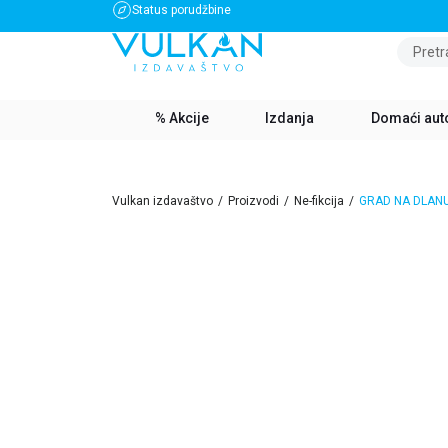
Status porudžbine
BESPLATNA DOSTAVA ZA IZNOS PREKO 3500 RSD
Pretr
% Akcije
Izdanja
Domaći aut
Vulkan izdavaštvo
Proizvodi
Ne-fikcija
GRAD NA DLANU