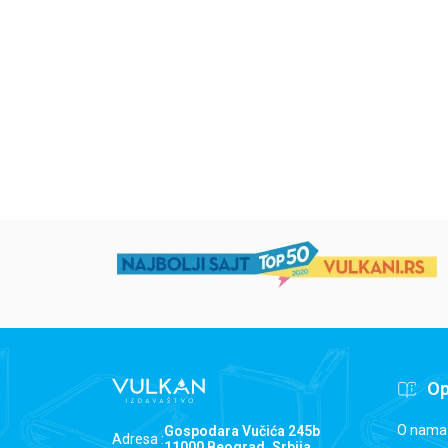
Eloiza Džejms
Džordž Orvel
1.019,15
RSD
934,15
RSD
1.199,00
RSD
1.099,00
RSD
Op
O nama
Gospodara Vučića 245b
Adresa :
11000 Beograd, Srbija