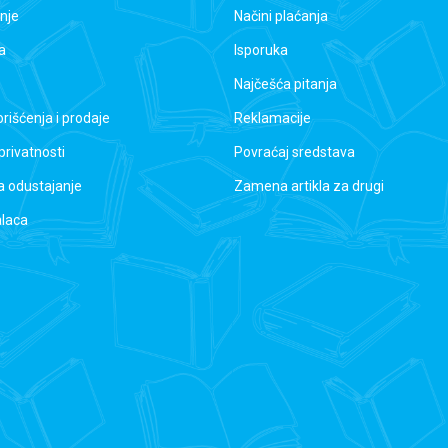
nje
Načini plaćanja
a
Isporuka
Najčešća pitanja
orišćenja i prodaje
Reklamacije
 privatnosti
Povraćaj sredstava
a odustajanje
Zamena artikla za drugi
alaca