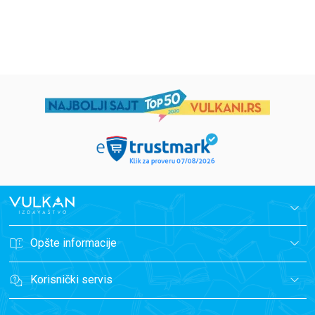
1.019,15
RSD
934,15
RSD
1.199,00
RSD
1.099,00
RSD
Opšte informacije
Korisnički servis