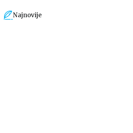
Najnovije
15
%
15
%
Beletristika
Beletristika
Iz pogrešnih razloga
Životinjska farma
Eloiza Džejms
Džordž Orvel