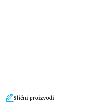
Ne-fikcija
Ne-fikcija
HRONO SLATKIŠI
HRONO START
Ana Ćubela
Ana Ćubela
934,15
RSD
934,15
RSD
1.099,00
RSD
1.099,00
RSD
Slični proizvodi