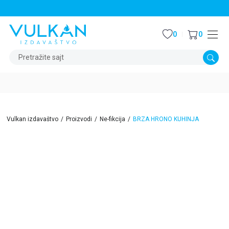
STALNI POPUST OD 15% NA SVE NASLOVE
0
0
Pretražite sajt
Vulkan izdavaštvo
Proizvodi
Ne-fikcija
BRZA HRONO KUHINJA
15
%