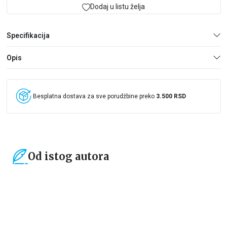
Dodaj u listu želja
Specifikacija
Opis
Besplatna dostava za sve porudžbine preko
3.500 RSD
Od istog autora
15
%
15
%