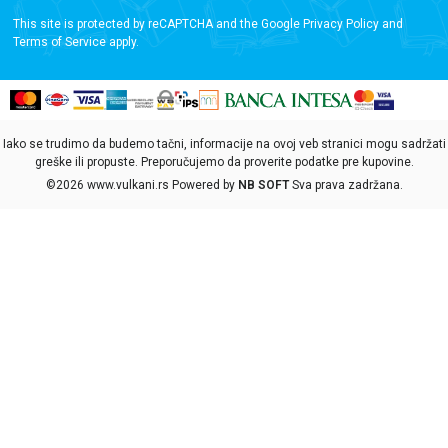
This site is protected by reCAPTCHA and the Google
Privacy Policy
and
Terms of Service
apply.
Iako se trudimo da budemo tačni, informacije na ovoj veb stranici mogu sadržati
greške ili propuste. Preporučujemo da proverite podatke pre kupovine.
©2026
www.vulkani.rs
Powered by
NB SOFT
Sva prava zadržana.