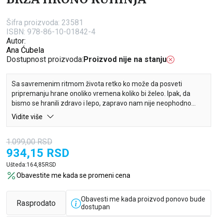
Šifra proizvoda:
23581
ISBN: 978-86-10-01842-4
Autor:
Ana Ćubela
Dostupnost proizvoda:
Proizvod nije na stanju
Sa savremenim ritmom života retko ko može da posveti
pripremanju hrane onoliko vremena koliko bi želeo. Ipak, da
bismo se hranili zdravo i lepo, zapravo nam nije neophodno
puno utrošenog vremena niti spektakularno kulinarsko
Vidite više
umeće. Ovaj kuvar sastavljen je od recepata za brza jela, od
kojih vam za većinu neće biti potrebno više od 20 minuta. Uz to,
1.099,00
RSD
tu je i poseban dodatak sa receptima za periode posta, pa se i
934,15
RSD
tada možete bez problema pridržavati hrono principa. Nema
više izgovora, uz ovaj kuvar prava hrana je za tren pred vama!
Ušteda:
164,85
RSD
Obavestite me kada se promeni cena
Obavesti me kada proizvod ponovo bude
Rasprodato
dostupan