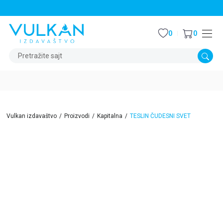
STALNI POPUST OD 15% NA SVE NASLOVE
0
0
Pretražite sajt
Vulkan izdavaštvo
Proizvodi
Kapitalna
TESLIN ČUDESNI SVET
15
%