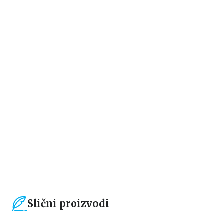
Domaći autori
Domaći autori
TESLA – DUH, DELO, VIZIJA
WIRELESS: THE LIFE, WORK
AND DOCTRINE OF NIKOLA
TESLA
Branimir Jovanović
Branimir Jovanović
1.104,15
RSD
5.092,00
RSD
1.299,00
RSD
5.990,00
RSD
Slični proizvodi