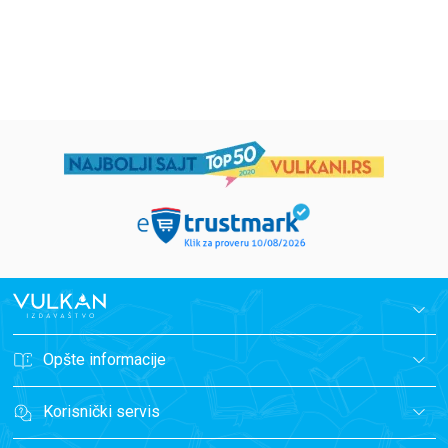
1.019,15
RSD
934,15
RSD
1.199,00
RSD
1.099,00
RSD
Opšte informacije
Korisnički servis