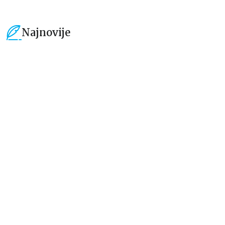
Najnovije
15
%
15
%
Beletristika
Beletristika
Iz pogrešnih razloga
Životinjska farma
Eloiza Džejms
Džordž Orvel