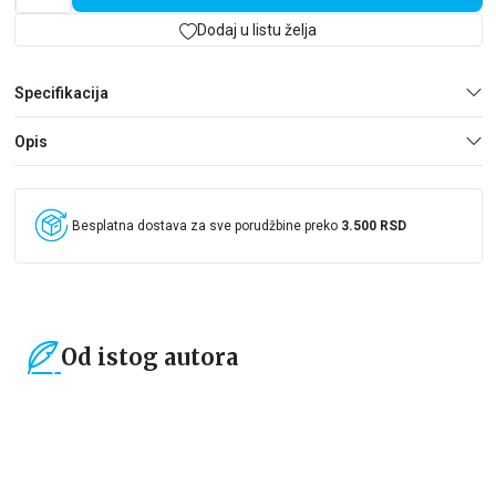
Dodaj u listu želja
Specifikacija
Opis
Besplatna dostava za sve porudžbine preko
3.500 RSD
Od istog autora
15
%
15
%