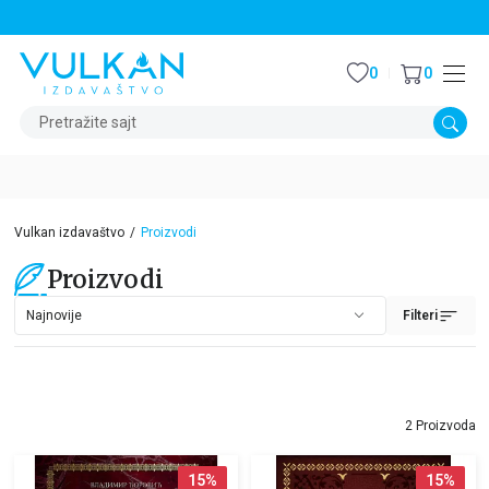
STALNI POPUST OD 15% NA SVE NASLOVE
0
0
Pretražite sajt
Vulkan izdavaštvo
Proizvodi
Proizvodi
Filteri
2 Proizvoda
15
%
15
%