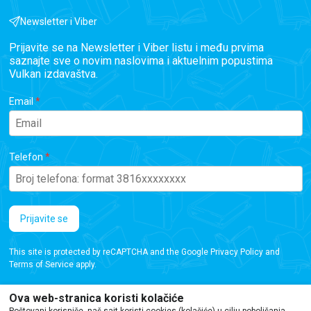
Newsletter i Viber
Prijavite se na Newsletter i Viber listu i među prvima
saznajte sve o novim naslovima i aktuelnim popustima
Vulkan izdavaštva.
Email
Telefon
Prijavite se
This site is protected by reCAPTCHA and the Google
Privacy Policy
and
Terms of Service
apply.
Ova web-stranica koristi kolačiće