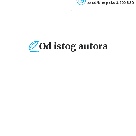
porudžbine preko
3.500 RSD
Od istog autora
%
15
%
15
%
Domaći autori
Domaći autori
Do
POD TUĐIM SUNCEM
POD TUĐIM SUNCEM
R
TP