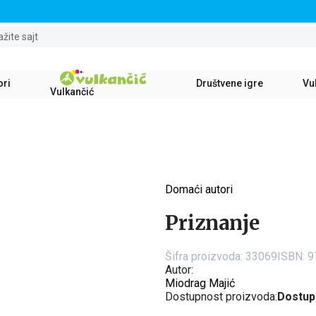
STALNI POPUST OD 15% NA SVE NASLOVE
ažite sajt
ori
Društvene igre
Vul
Vulkančić
Domaći autori
15
%
Priznanje
Šifra proizvoda:
33069
ISBN: 
Autor:
Miodrag Majić
Dostupnost proizvoda:
Dostup