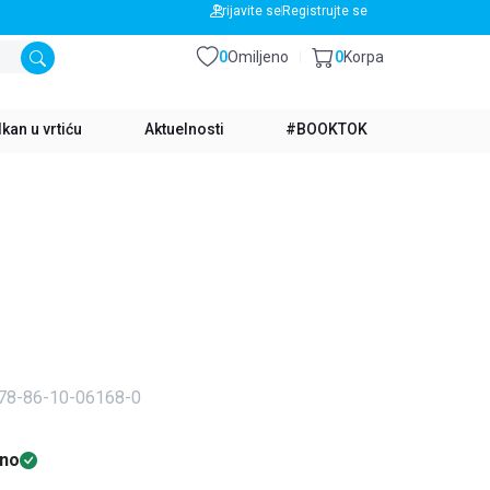
BESPLATNA DOSTAVA ZA IZNOS PREKO 3500 RSD
Prijavite se
Registrujte se
0
Omiljeno
0
Korpa
kan u vrtiću
Aktuelnosti
#BOOKTOK
978-86-10-06168-0
no