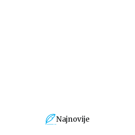
Domaći autori
Domaći autori
Do
ZNAKOVI PORED
TRAVNIČKA HRONIKA
PR
PUTA
Ivo Andrić
Ivo Andrić
Iv
1.104,15
RSD
719,40
RSD
4
1.299,00
RSD
1.199,00
RSD
79
Najnovije