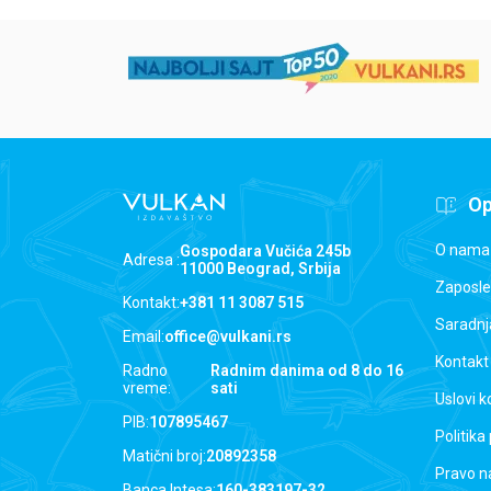
Op
O nama
Gospodara Vučića 245b
Adresa :
11000 Beograd, Srbija
Zaposle
Kontakt:
+381 11 3087 515
Saradnj
Email:
office@vulkani.rs
Kontakt
Radno
Radnim danima od 8 do 16
vreme:
sati
Uslovi k
PIB:
107895467
Politika
Matični broj:
20892358
Pravo n
Banca Intesa:
160-383197-32