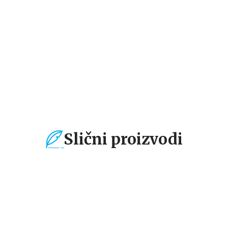
Miodrag Majić
Miodrag Majić
Mi
1.189,15
RSD
1.359,15
RSD
1
1.399,00
RSD
1.599,00
RSD
1.
Slični proizvodi
%
15
%
40
%