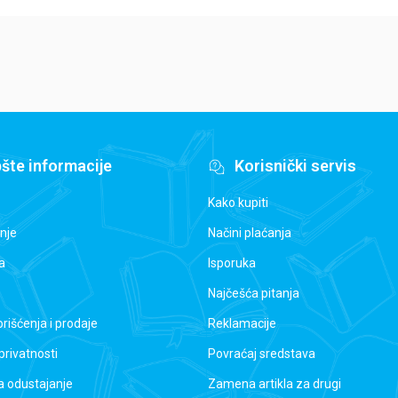
šte informacije
Korisnički servis
Kako kupiti
nje
Načini plaćanja
a
Isporuka
Najčešća pitanja
orišćenja i prodaje
Reklamacije
 privatnosti
Povraćaj sredstava
a odustajanje
Zamena artikla za drugi