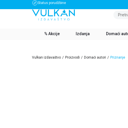
Status porudžbine
BESPLATNA DOSTAVA ZA IZNOS PREKO 3500 RSD
Pretr
% Akcije
Izdanja
Domaći aut
Vulkan izdavaštvo
Proizvodi
Domaći autori
Priznanje