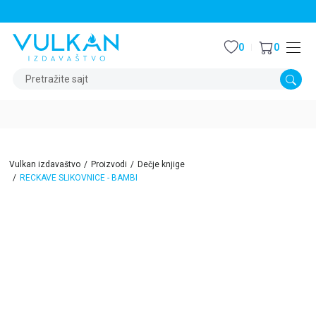
STALNI POPUST OD 15% NA SVE NASLOVE
0
0
Pretražite sajt
Vulkan izdavaštvo
Proizvodi
Dečje knjige
RECKAVE SLIKOVNICE - BAMBI
15
%