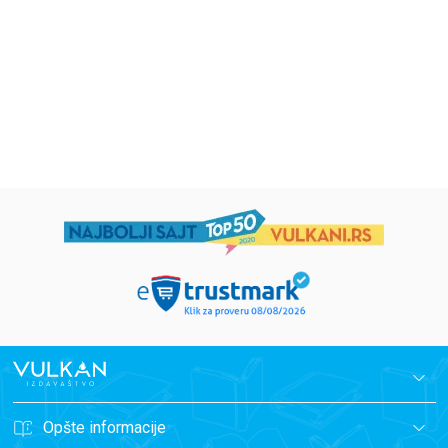
grupa autora
Mirjana Milenić
594,15
RSD
424,15
RSD
699,00
RSD
499,00
RSD
Opšte informacije