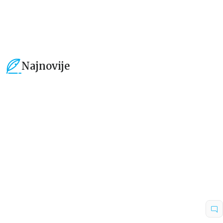
1.099,00
RSD
699,00
RSD
Najnovije
15
%
15
%
Dečje knjige
Dečje knjige
Uspomene iz vrtića
Zrnce kartice – Učimo engleski
5–7