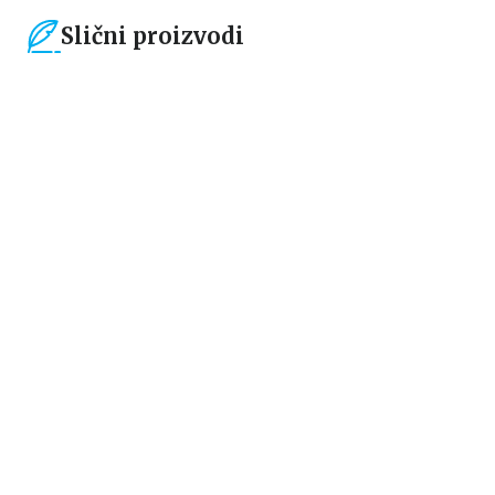
Slični proizvodi
15
%
15
%
Dečje knjige
Dečje knjige
Moja mala zvučna knjiga:
Drugari sa farme – dodirni i
Točkovi autobusa se okreću
otkrij
grupa autora
grupa autora
934,15
RSD
594,15
RSD