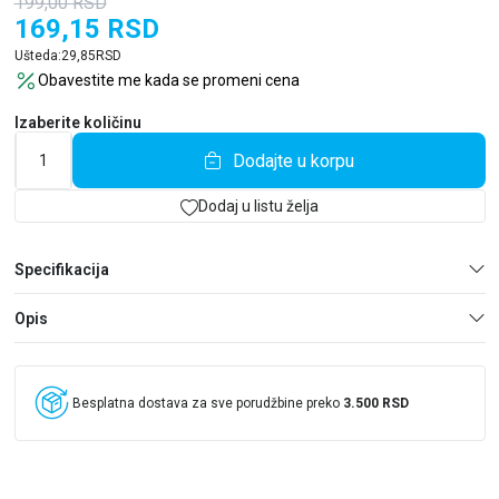
199,00
RSD
169,15
RSD
Ušteda:
29,85
RSD
Obavestite me kada se promeni cena
Izaberite količinu
Dodajte u korpu
Dodaj u listu želja
Specifikacija
Opis
Besplatna dostava za sve porudžbine preko
3.500 RSD