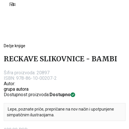
1
2
Dečje knjige
RECKAVE SLIKOVNICE - BAMBI
Šifra proizvoda:
20897
ISBN: 978-86-10-00207-2
Autor:
grupa autora
Dostupnost proizvoda:
Dostupno
Lepe, poznate priče, prepričane na nov način i upotpunjene
simpatičnim ilustracijama.