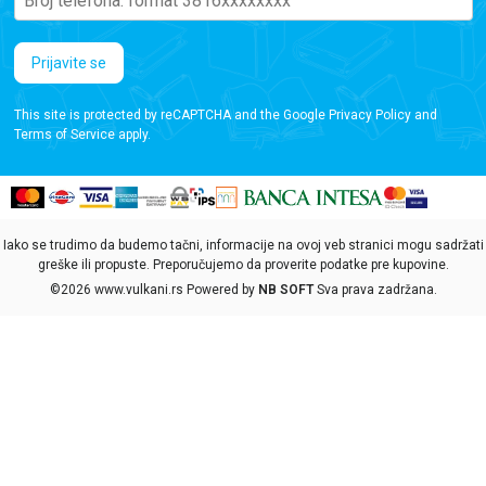
Prijavite se
This site is protected by reCAPTCHA and the Google
Privacy Policy
and
Terms of Service
apply.
Iako se trudimo da budemo tačni, informacije na ovoj veb stranici mogu sadržati
greške ili propuste. Preporučujemo da proverite podatke pre kupovine.
©2026
www.vulkani.rs
Powered by
NB SOFT
Sva prava zadržana.