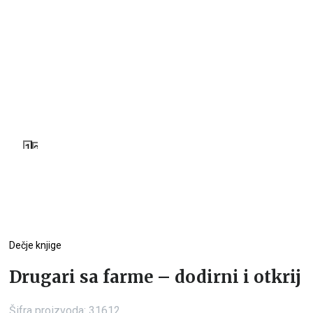
1
2
Dečje knjige
Drugari sa farme – dodirni i otkrij
Šifra proizvoda:
31612