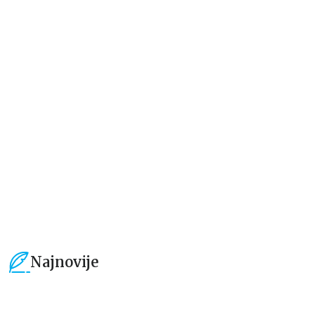
Dečje knjige
Dečje knjige
Moja mala zvučna knjiga:
100 prvih životinja
Točkovi autobusa se okreću
grupa autora
grupa autora
934,15
RSD
1.019,15
RSD
1.099,00
RSD
1.199,00
RSD
Najnovije
15
%
15
%