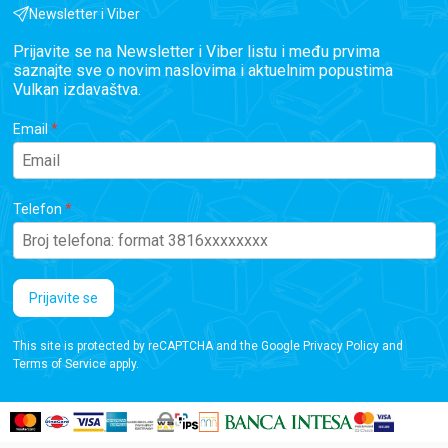
Newsletter i Viber
Prijavite se na Newsletter i Viber listu i među prvima
saznajte sve o novim naslovima i aktuelnim popustima
Vulkan izdavaštva.
Email
Telefon
Prijavite se
This site is protected by reCAPTCHA and the Google
Privacy Policy
and
Terms of Service
apply.