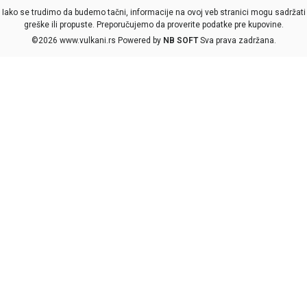
Iako se trudimo da budemo tačni, informacije na ovoj veb stranici mogu sadržati
greške ili propuste. Preporučujemo da proverite podatke pre kupovine.
©2026
www.vulkani.rs
Powered by
NB SOFT
Sva prava zadržana.