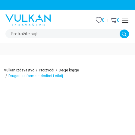
STALNI POPUST OD 15% NA SVE NASLOVE
0
0
Pretražite sajt
Vulkan izdavaštvo
Proizvodi
Dečje knjige
Drugari sa farme – dodirni i otkrij
15
%