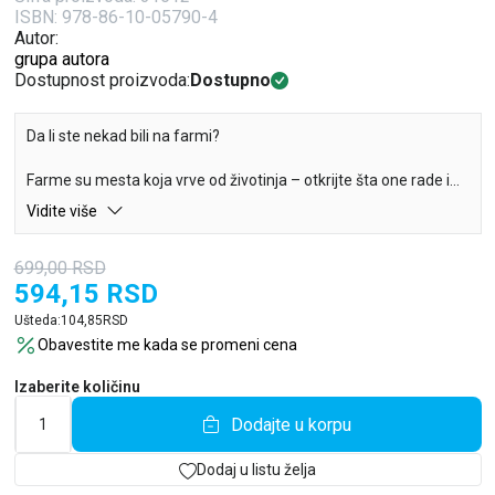
ISBN: 978-86-10-05790-4
Autor:
grupa autora
Dostupnost proizvoda:
Dostupno
Da li ste nekad bili na farmi?
Farme su mesta koja vrve od životinja – otkrijte šta one rade i
kako se oglašavaju.
Vidite više
699,00
RSD
594,15
RSD
Ušteda:
104,85
RSD
Obavestite me kada se promeni cena
Izaberite količinu
Dodajte u korpu
Dodaj u listu želja