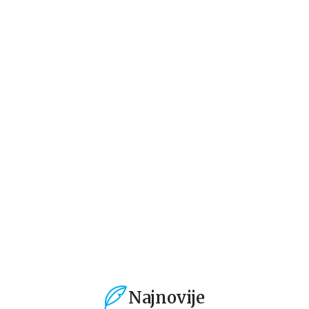
Dečje knjige
Dečje knjige
De
Najlepše priče iz šume
NAJLEPŠE PRIČE ZA
PR
PRAZNIČNE VEČERI
Karin-Mari Amio
Karin-Mari Amio
gr
1.019,15
RSD
1.019,15
RSD
1
1.199,00
RSD
1.199,00
RSD
1.
Najnovije