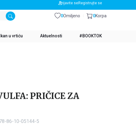
BESPLATNA DOSTAVA ZA IZNOS PREKO 3500 RSD
Prijavite se
Registrujte se
0
Omiljeno
0
Korpa
kan u vrtiću
Aktuelnosti
#BOOKTOK
VULFA: PRIČICE ZA
978-86-10-05144-5