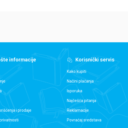
šte informacije
Korisnički servis
Kako kupiti
nje
Načini plaćanja
a
Isporuka
Najčešća pitanja
orišćenja i prodaje
Reklamacije
 privatnosti
Povraćaj sredstava