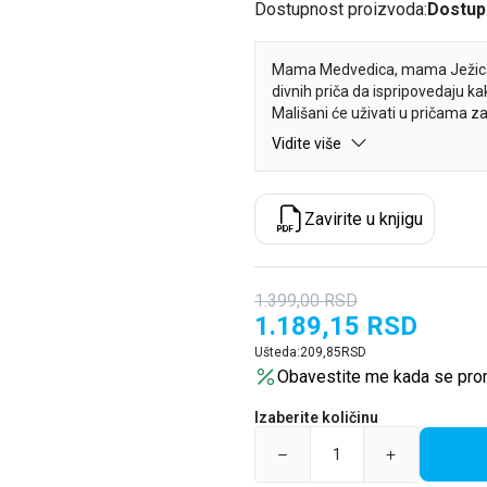
Dostupnost proizvoda:
Dostup
Mama Medvedica, mama Ježica
divnih priča da ispripovedaju k
Mališani će uživati u pričama za 
Vidite više
Zavirite u knjigu
1.399,00
RSD
1.189,15
RSD
Ušteda:
209,85
RSD
Obavestite me kada se pro
Izaberite količinu