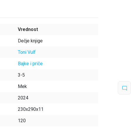
Vrednost
Dečje knjige
Toni Vulf
Bajke i priče
3-5
Mek
2024
230x290x11
120