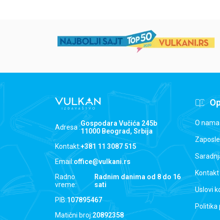
Op
O nama
Gospodara Vučića 245b
Adresa :
11000 Beograd, Srbija
Zaposle
Kontakt:
+381 11 3087 515
Saradnj
Email:
office@vulkani.rs
Kontakt
Radno
Radnim danima od 8 do 16
vreme:
sati
Uslovi k
PIB:
107895467
Politika
Matični broj:
20892358