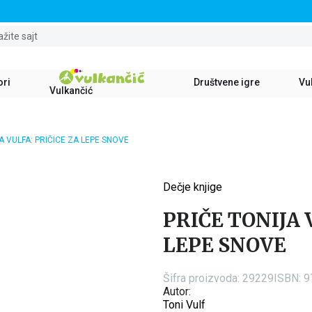
STALNI POPUST OD 15% NA SVE NASLOVE
ažite sajt
ori
Društvene igre
Vul
Vulkančić
A VULFA: PRIČICE ZA LEPE SNOVE
Dečje knjige
15
%
PRIČE TONIJA 
LEPE SNOVE
Šifra proizvoda:
29229
ISBN: 
Autor:
Toni Vulf