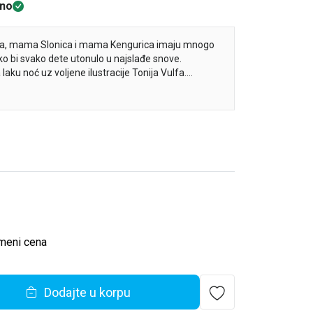
no
, mama Slonica i mama Kengurica imaju mnogo
ako bi svako dete utonulo u najslađe snove.
laku noć uz voljene ilustracije Tonija Vulfa.
meni cena
Dodajte u korpu