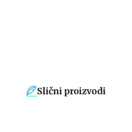
KRATKE PRIČE O
VELIKA BOJANKA ZA
VE
ŽIVOTINJAMA IZ
MALIŠANE: ŽIVOTINJE
G
CELOG SVETA
Toni Vulf
Toni Vulf
Ton
979,30
RSD
764,15
RSD
1
1.399,00
RSD
899,00
RSD
1.
Slični proizvodi
%
15
%
15
%