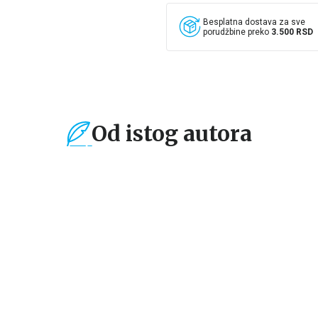
Besplatna dostava za sve
porudžbine preko
3.500 RSD
Od istog autora
%
30
%
15
%
Dečje knjige
Dečje knjige
De