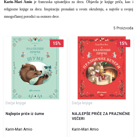
Karin-Mari Amio
je francuska spisateljica za decu. Objavila je knjige priča, kao i
religiozne knjige za decu. Inspiraciju pronalazi u svom okruženju, a najviše u svojoj
mnogočlanoj porodici sa osmoro dece.
5 Proizvoda
15
%
15
%
Dečje knjige
Dečje knjige
Najlepše priče iz šume
NAJLEPŠE PRIČE ZA PRAZNIČNE
VEČERI
Karin-Mari Amio
Karin-Mari Amio