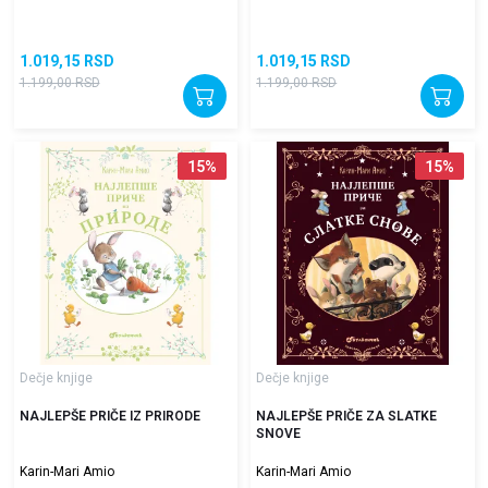
1.019,15
RSD
1.019,15
RSD
1.199,00
RSD
1.199,00
RSD
15
%
15
%
Dečje knjige
Dečje knjige
NAJLEPŠE PRIČE IZ PRIRODE
NAJLEPŠE PRIČE ZA SLATKE
SNOVE
Karin-Mari Amio
Karin-Mari Amio