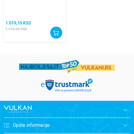
1.019,15
RSD
1.199,00
RSD
Opšte informacije