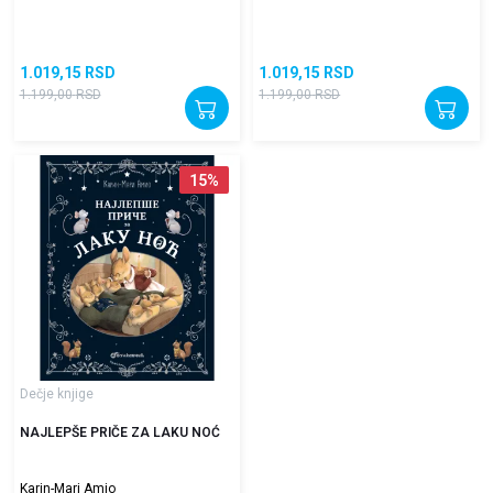
1.019,15
RSD
1.019,15
RSD
1.199,00
RSD
1.199,00
RSD
15
%
Dečje knjige
NAJLEPŠE PRIČE ZA LAKU NOĆ
Karin-Mari Amio