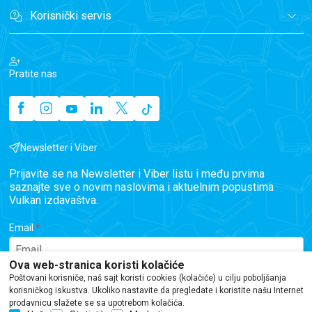
Korisnički servis
Pratite nas
Newsletter i Viber
Prijavite se na Newsletter i Viber listu i među prvima
saznajte sve o novim naslovima i aktuelnim popustima
Vulkan izdavaštva.
Email
Ova web-stranica koristi kolačiće
Poštovani korisniče, naš sajt koristi cookies (kolačiće) u cilju poboljšanja
Telefon
korisničkog iskustva. Ukoliko nastavite da pregledate i koristite našu Internet
prodavnicu slažete se sa upotrebom kolačića.