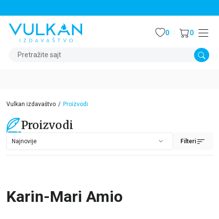
STALNI POPUST OD 15% NA SVE NASLOVE
0
0
Pretražite sajt
Vulkan izdavaštvo
Proizvodi
Proizvodi
Filteri
Karin-Mari Amio