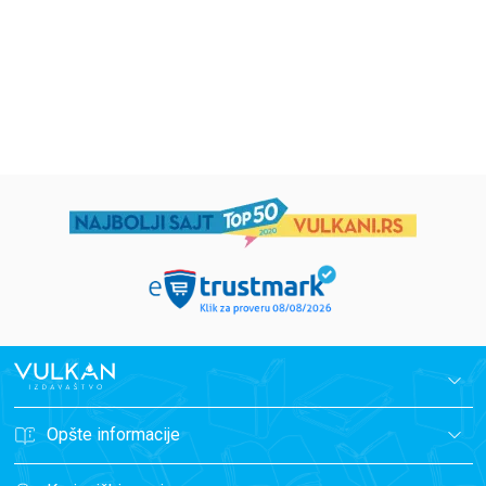
594,15
RSD
424,15
RSD
699,00
RSD
499,00
RSD
Opšte informacije