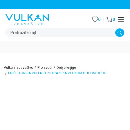
STALNI POPUST OD 15% NA SVE NASLOVE
0
0
Pretražite sajt
Vulkan izdavaštvo
Proizvodi
Dečje knjige
PRIČE TONIJA VULFA: U POTRAZI ZA VELIKOM PTICOM DODO
15
%