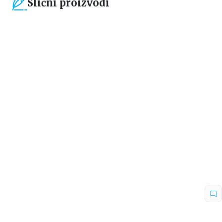
Slični proizvodi
15
%
15
%
Dečje knjige
Dečje knjige
5 minuta za priču o
5 minuta za priču o
jednorozima
dinosaurima
grupa autora
grupa autora
764,15
RSD
764,15
RSD
899,00
RSD
899,00
RSD