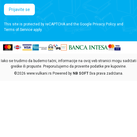
Prijavite se
This site is protected by reCAPTCHA and the Google
Privacy Policy
and
Terms of Service
apply.
Iako se trudimo da budemo tačni, informacije na ovoj veb stranici mogu sadržati
greške ili propuste. Preporučujemo da proverite podatke pre kupovine.
©2026
www.vulkani.rs
Powered by
NB SOFT
Sva prava zadržana.