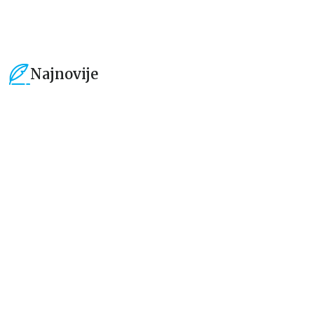
Najnovije
15
%
15
%
Dečje knjige
Dečje knjige
Uspomene iz vrtića
Zrnce kartice – Učimo engleski
5–7
grupa autora
Mirjana Milenić