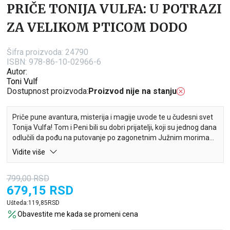
PRIČE TONIJA VULFA: U POTRAZI
ZA VELIKOM PTICOM DODO
Šifra proizvoda:
24790
ISBN: 978-86-10-02966-6
Autor:
Toni Vulf
Dostupnost proizvoda:
Proizvod nije na stanju
Priče pune avantura, misterija i magije uvode te u čudesni svet
Tonija Vulfa! Tom i Peni bili su dobri prijatelji, koji su jednog dana
odlučili da pođu na putovanje po zagonetnim Južnim morima…
Između avantura, zavrzlama i susreta sa novim simpatičnim
Vidite više
junacima, Tom i Peni moraju da se suoče sa Atilom, mišem
gnjavatorom, koji je odlučio da ukrade jaja legendarne ptice
799,00
RSD
Dodo…
679,15
RSD
Ušteda:
119,85
RSD
Obavestite me kada se promeni cena