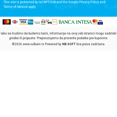
This site is protected by reCAPTCHA and the Google
Privacy Policy
and
Terms of Service
apply.
Iako se trudimo da budemo tačni, informacije na ovoj veb stranici mogu sadržati
greške ili propuste. Preporučujemo da proverite podatke pre kupovine.
©2026
www.vulkani.rs
Powered by
NB SOFT
Sva prava zadržana.