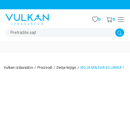
STALNI POPUST OD 15% NA SVE NASLOVE
0
0
Pretražite sajt
Vulkan izdavaštvo
Proizvodi
Dečje knjige
MOJA MALENA BOJANKA 1
15
%