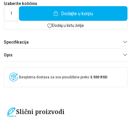
Izaberite količinu
Dodajte u korpu
Dodaj u listu želja
Specifikacija
Opis
Besplatna dostava za sve porudžbine preko
3.500 RSD
Slični proizvodi
15
%
15
%