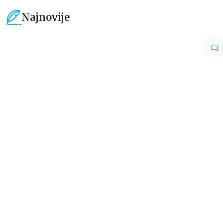
Najnovije
15
%
15
%
Dečje knjige
Dečje knjige
Uspomene iz vrtića
Zrnce kartice – Učimo engleski
5–7
grupa autora
Mirjana Milenić
594,15
RSD
424,15
RSD