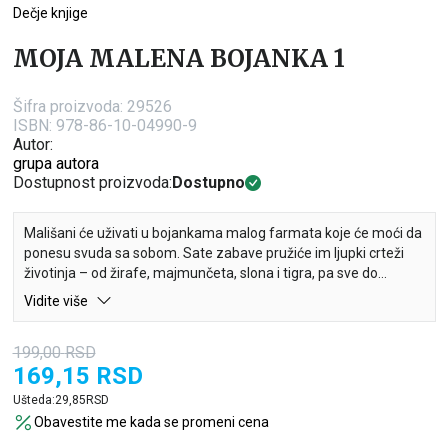
Dečje knjige
MOJA MALENA BOJANKA 1
Šifra proizvoda:
29526
ISBN: 978-86-10-04990-9
Autor:
grupa autora
Dostupnost proizvoda:
Dostupno
Mališani će uživati u bojankama malog farmata koje će moći da
ponesu svuda sa sobom. Sate zabave pružiće im ljupki crteži
životinja – od žirafe, majmunčeta, slona i tigra, pa sve do
jednoroga.
Vidite više
199,00
RSD
169,15
RSD
Ušteda:
29,85
RSD
Obavestite me kada se promeni cena