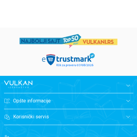
699,00
RSD
499,00
RSD
Opšte informacije
Korisnički servis