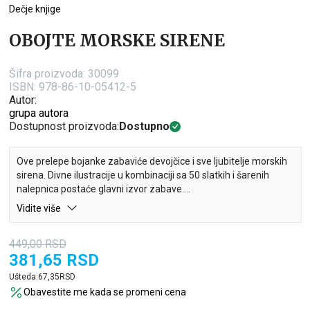
Dečje knjige
OBOJTE MORSKE SIRENE
Šifra proizvoda:
30099
ISBN: 978-86-10-05412-5
Autor:
grupa autora
Dostupnost proizvoda:
Dostupno
Ove prelepe bojanke zabaviće devojčice i sve ljubitelje morskih
sirena. Divne ilustracije u kombinaciji sa 50 slatkih i šarenih
nalepnica postaće glavni izvor zabave.
Obojte crteže, a zatim ih ukrasite nalepnicama.
Vidite više
449,00
RSD
381,65
RSD
Ušteda:
67,35
RSD
Obavestite me kada se promeni cena