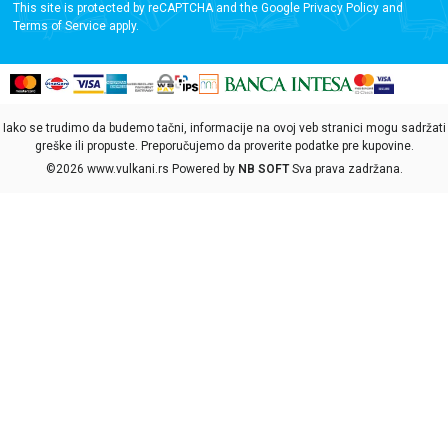
This site is protected by reCAPTCHA and the Google
Privacy Policy
and
Terms of Service
apply.
Iako se trudimo da budemo tačni, informacije na ovoj veb stranici mogu sadržati
greške ili propuste. Preporučujemo da proverite podatke pre kupovine.
©2026
www.vulkani.rs
Powered by
NB SOFT
Sva prava zadržana.