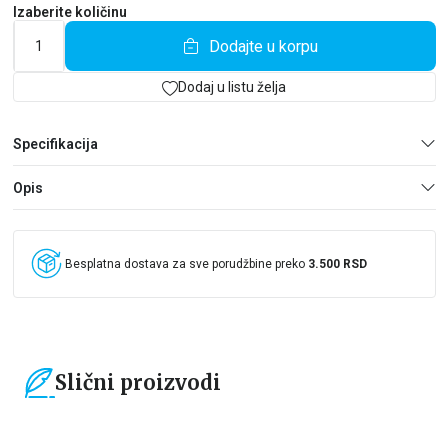
Izaberite količinu
Dodajte u korpu
Dodaj u listu želja
Specifikacija
Opis
Besplatna dostava za sve porudžbine preko
3.500 RSD
Slični proizvodi
15
%
15
%