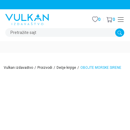
STALNI POPUST OD 15% NA SVE NASLOVE
0
0
Pretražite sajt
Vulkan izdavaštvo
Proizvodi
Dečje knjige
OBOJTE MORSKE SIRENE
15
%