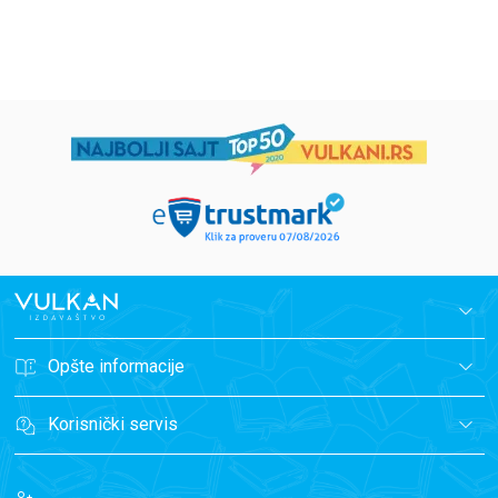
699,00
RSD
499,00
RSD
Opšte informacije
Korisnički servis