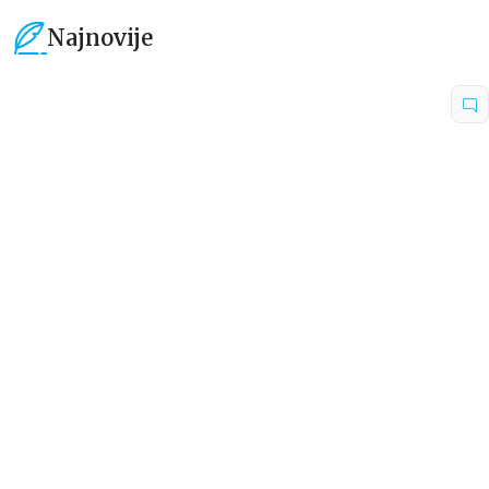
Najnovije
15
%
15
%
Dečje knjige
Dečje knjige
Uspomene iz vrtića
Zrnce kartice – Učimo engleski
5–7
grupa autora
Mirjana Milenić
594,15
RSD
424,15
RSD