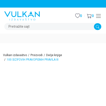
STALNI POPUST OD 15% NA SVE NASLOVE
0
0
Pretražite sajt
Vulkan izdavaštvo
Proizvodi
Dečje knjige
100 SIZIFOVIH PRAVOPISNIH PRAVILA III
15
%