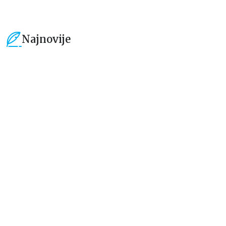
Najnovije
15
%
15
%
Dečje knjige
Dečje knjige
Uspomene iz vrtića
Zrnce kartice – Učimo engleski
5–7
grupa autora
Mirjana Milenić