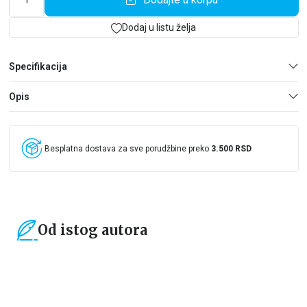
Dodaj u listu želja
Specifikacija
Opis
Besplatna dostava za sve porudžbine preko
3.500 RSD
Od istog autora
15
%
15
%