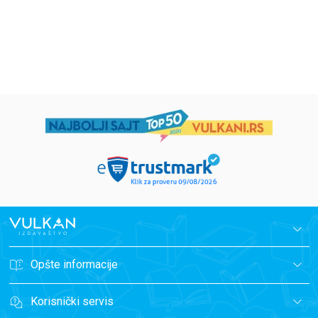
594,15
RSD
424,15
RSD
699,00
RSD
499,00
RSD
Opšte informacije
Korisnički servis