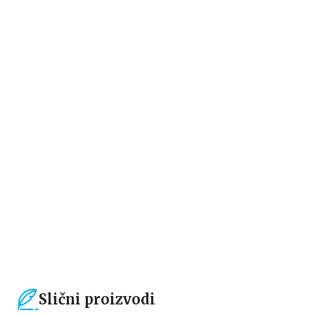
Dečje knjige
Dečje knjige
UČIM I IGRAM SE – SIZIFOVA
NEĆE GROM U KOPRIVE
PRAVOPISNA PRAVILA III –
KARTE
Bojan Jokanović
Bojan Jokanović
424,15
RSD
764,15
RSD
499,00
RSD
899,00
RSD
Slični proizvodi