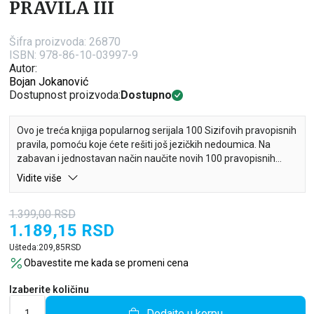
PRAVILA III
Šifra proizvoda:
26870
ISBN: 978-86-10-03997-9
Autor:
Bojan Jokanović
Dostupnost proizvoda:
Dostupno
Ovo je treća knjiga popularnog serijala 100 Sizifovih pravopisnih
pravila, pomoću koje ćete rešiti još jezičkih nedoumica. Na
zabavan i jednostavan način naučite novih 100 pravopisnih
pravila i postanite šampioni u poznavanju pravopisa.
Vidite više
U trećoj knjizi popularne edicije, Sizif nastavlja svoju borbu za
1.399,00
RSD
pravopis. Uz duhovito ilustrovane pravopisne greške, rešićete
1.189,15
RSD
sve eventualne jezičke nedoumice i naučićete pravopisnu
normu. Novih 100 ilustracija će razrešiti sva vaša pitanja, a vi
Ušteda:
209,85
RSD
ćete postati vrsni poznavalac pravopisa!
Obavestite me kada se promeni cena
Izaberite količinu
Dodajte u korpu