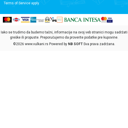
Terms of Service
apply.
Iako se trudimo da budemo tačni, informacije na ovoj veb stranici mogu sadržati
greške ili propuste. Preporučujemo da proverite podatke pre kupovine.
©2026
www.vulkani.rs
Powered by
NB SOFT
Sva prava zadržana.