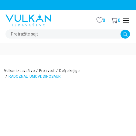
STALNI POPUST OD 15% NA SVE NASLOVE
0
0
Pretražite sajt
Vulkan izdavaštvo
Proizvodi
Dečje knjige
RADOZNALI UMOVI: DINOSAURI
15
%