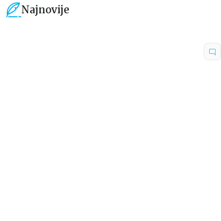
Najnovije
15
%
15
%
Dečje knjige
Dečje knjige
Uspomene iz vrtića
Zrnce kartice – Učimo engleski
5–7
grupa autora
Mirjana Milenić
594,15
RSD
424,15
RSD
699,00
RSD
499,00
RSD