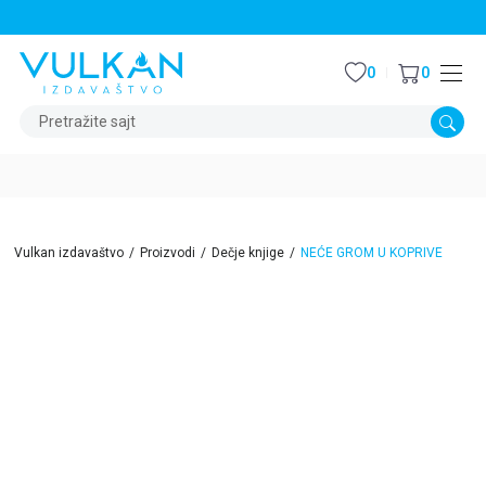
STALNI POPUST OD 15% NA SVE NASLOVE
0
0
Pretražite sajt
Vulkan izdavaštvo
Proizvodi
Dečje knjige
NEĆE GROM U KOPRIVE
15
%