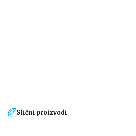
Dečje knjige
Dečje knjige
100 SIZIFOVIH PRAVOPISNIH
UČIM I IGRAM SE – SIZIFOVA
PRAVILA III
PRAVOPISNA PRAVILA III –
KARTE
Bojan Jokanović
Bojan Jokanović
1.189,15
RSD
424,15
RSD
1.399,00
RSD
499,00
RSD
Slični proizvodi
15
%
15
%