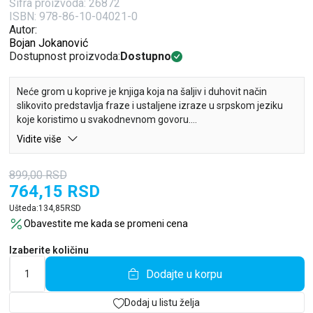
Šifra proizvoda:
26872
ISBN: 978-86-10-04021-0
Autor:
Bojan Jokanović
Dostupnost proizvoda:
Dostupno
Neće grom u koprive je knjiga koja na šaljiv i duhovit način
slikovito predstavlja fraze i ustaljene izraze u srpskom jeziku
koje koristimo u svakodnevnom govoru.
Vidite više
Prepoznatljiv stil, sjajna igra rečima i obilje humora imaju za cilj
da na zabavan način prikažu deo kulturnog nasleđa našeg
899,00
RSD
naroda.
764,15
RSD
Ušteda:
134,85
RSD
Obavestite me kada se promeni cena
Izaberite količinu
Dodajte u korpu
Dodaj u listu želja