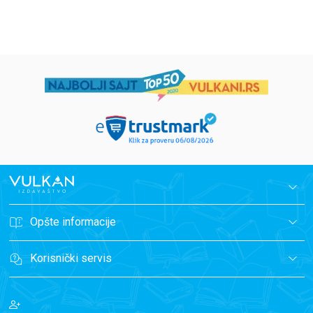
699,00
RSD
499,00
RSD
Opšte informacije
Korisnički servis