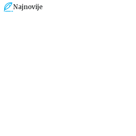
Najnovije
15
%
15
%
Dečje knjige
Dečje knjige
Uspomene iz vrtića
Zrnce kartice – Učimo engleski
5–7
grupa autora
Mirjana Milenić
594,15
RSD
424,15
RSD