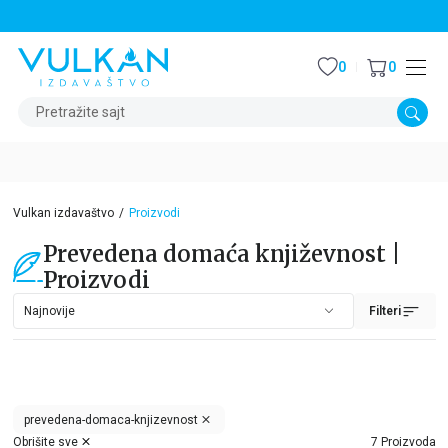
STALNI POPUST OD 15% NA SVE NASLOVE
0
0
Pretražite sajt
Vulkan izdavaštvo
Proizvodi
Prevedena domaća književnost |
Proizvodi
Filteri
prevedena-domaca-knjizevnost
Obrišite sve
7 Proizvoda