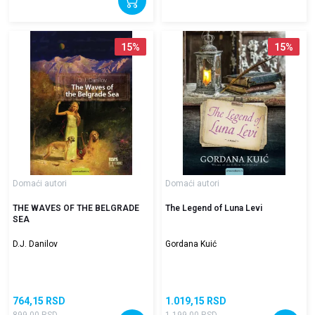
15
%
15
%
Domaći autori
Domaći autori
THE WAVES OF THE BELGRADE
The Legend of Luna Levi
SEA
D.J. Danilov
Gordana Kuić
764,15
RSD
1.019,15
RSD
899,00
RSD
1.199,00
RSD