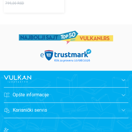
799,00
RSD
Opšte informacije
Korisnički servis