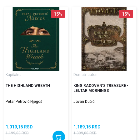
15
%
15
%
Kapitalna
Domaći autori
THE HIGHLAND WREATH
KING RADOVAN’S TREASURE -
LEUTAR MORNINGS
Petar Petrović Njegoš
Jovan Dučić
1.019,15
RSD
1.189,15
RSD
1.199,00
RSD
1.399,00
RSD