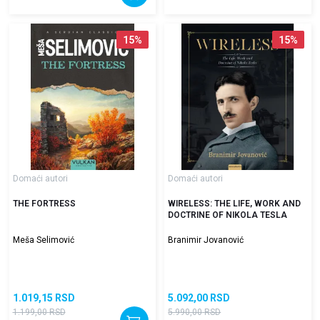
15
%
15
%
Domaći autori
Domaći autori
THE FORTRESS
WIRELESS: THE LIFE, WORK AND
DOCTRINE OF NIKOLA TESLA
Meša Selimović
Branimir Jovanović
1.019,15
RSD
5.092,00
RSD
1.199,00
RSD
5.990,00
RSD