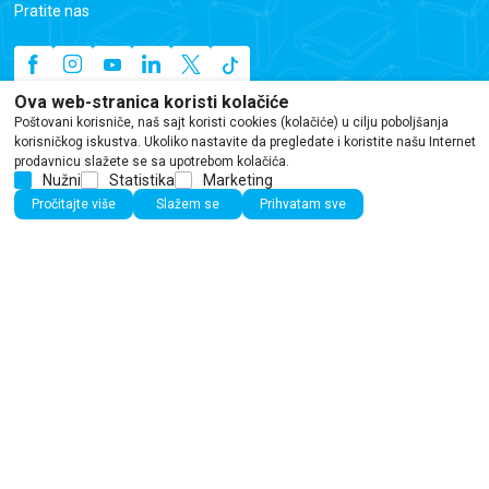
Pratite nas
Ova web-stranica koristi kolačiće
Poštovani korisniče, naš sajt koristi cookies (kolačiće) u cilju poboljšanja
Newsletter i Viber
korisničkog iskustva. Ukoliko nastavite da pregledate i koristite našu Internet
prodavnicu slažete se sa upotrebom kolačića.
Prijavite se na Newsletter i Viber listu i među prvima
Nužni
Statistika
Marketing
saznajte sve o novim naslovima i aktuelnim popustima
Pročitajte više
Slažem se
Prihvatam sve
Vulkan izdavaštva.
Email
Telefon
Prijavite se
This site is protected by reCAPTCHA and the Google
Privacy Policy
and