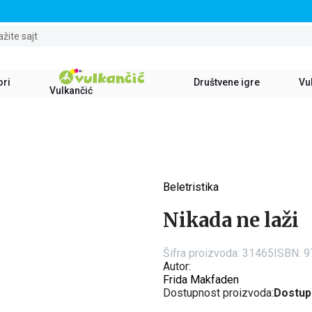
STALNI POPUST OD 15% NA SVE NASLOVE
ažite sajt
ori
Društvene igre
Vul
Vulkančić
i
Beletristika
15
%
Nikada ne laži
Šifra proizvoda:
31465
ISBN: 
Autor:
Frida Makfaden
Dostupnost proizvoda:
Dostup