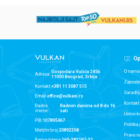
Op
O nama
Gospodara Vučića 245b
Adresa :
11000 Beograd, Srbija
Zaposle
Kontakt:
+381 11 3087 515
Saradnj
Email:
office@vulkani.rs
Kontakt
Radno
Radnim danima od 8 do 16
vreme:
sati
Uslovi k
PIB:
107895467
Politika
Matični broj:
20892358
Pravo n
Banca Intesa:
160-383197-32