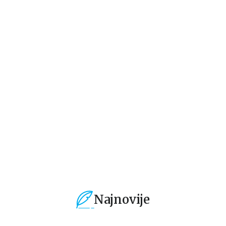
Beletristika
Beletristika
Bel
Lista
Intriga u Amalfiju
Če
čo
Stiv Beri
Andeš i Anete de la Mote
Mi
1.019,15
RSD
934,15
RSD
6
1.199,00
RSD
1.099,00
RSD
1.
Najnovije