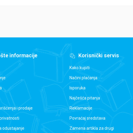
šte informacije
Korisnički servis
Kako kupiti
nje
Načini plaćanja
a
Isporuka
Najčešća pitanja
orišćenja i prodaje
Reklamacije
 privatnosti
Povraćaj sredstava
a odustajanje
Zamena artikla za drugi