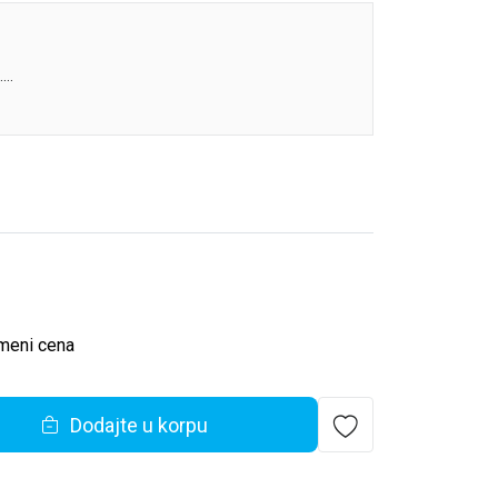
.
a svojom kućom iz snova.
 imanje koje je nekad bilo u vlasništvu doktorke
 traga četiri godine ranije, snažna zimska oluja
kakve šanse da pobegnu dok mećava ne prođe.
la vreme, Triša slučajno naiđe na tajnu prostoriju. U
govora sa svim pacijentima koje je doktorka Hejl
te, Triša otkriva užasavajuću pozadinu događaja koji
anka doktorke.
meni cena
 za drugom, do kasno u noć. Svaka kaseta otkriva
mreža laži doktorke Adrijen Hejl postepeno se
Dodajte u korpu
e kasete.