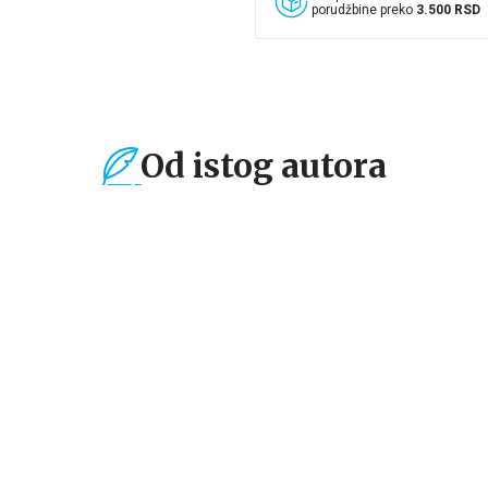
porudžbine preko
3.500 RSD
Od istog autora
%
15
%
Beletristika
e
TAJNA KUĆNE
POMOĆNICE