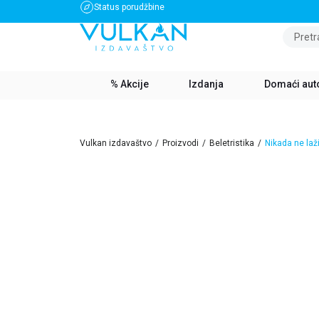
Status porudžbine
BESPLATNA DOSTAVA ZA IZNOS PREKO 3500 RSD
Pretr
% Akcije
Izdanja
Domaći aut
Vulkan izdavaštvo
Proizvodi
Beletristika
Nikada ne laž