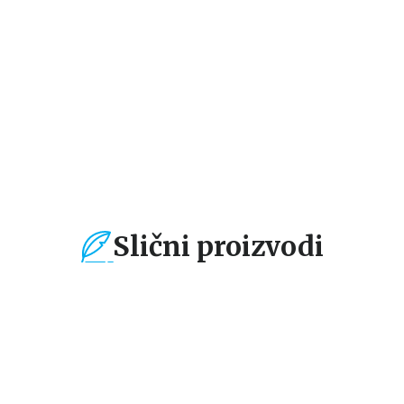
Frida Makfaden
934,15
RSD
1.099,00
RSD
Slični proizvodi
%
15
%
15
%