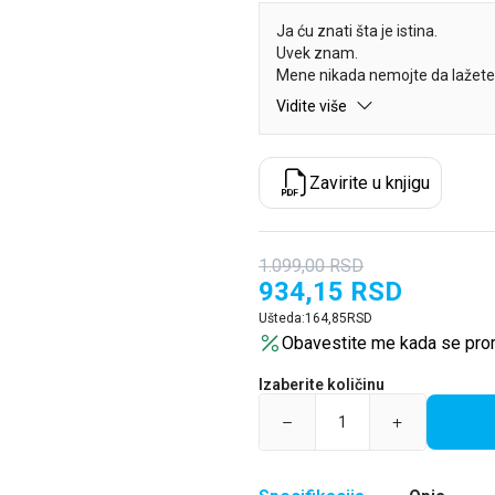
Ja ću znati šta je istina.
Uvek znam.
Mene nikada nemojte da lažete
Vidite više
Mladenci Triša i Itan tragaju z
Međutim, kada dođu na zabačeno
Zavirite u knjigu
Adrijen Hejl, koja je nestala bez
zarobi ih unutra… i nemaju ni
Tražeći knjigu kojom bi prekrati
1.099,00
RSD
njoj se nalaze audio-zapisi raz
934,15
RSD
intervjuisala. Slušajući te kase
su doveli do misterioznog nest
Ušteda:
164,85
RSD
Obavestite me kada se pro
Triša preslušava kasete, jednu
Izaberite količinu
novi, šokantni deo slagalice, a 
razotkriva.
A onda Triša dolazi do poslednj