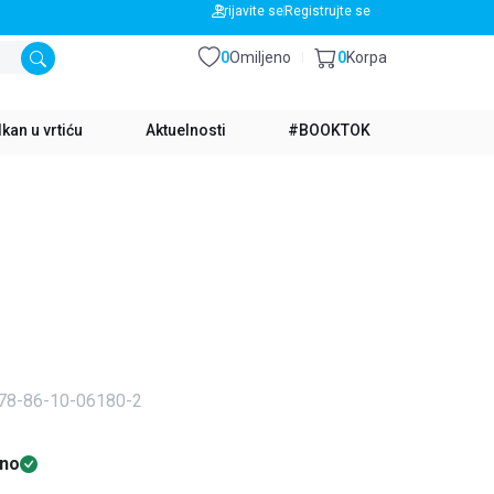
BESPLATNA DOSTAVA ZA IZNOS PREKO 3500 RSD
Prijavite se
Registrujte se
0
Omiljeno
0
Korpa
kan u vrtiću
Aktuelnosti
#BOOKTOK
978-86-10-06180-2
no