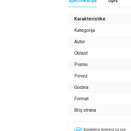
Specifikacija
One koja otkriva zastrašujuću is
Opis
Karakteristike
Kategorija
Autor
Oblast
Pismo
Povez
Godina
Format
Broj strana
Besplatna dostava za sve