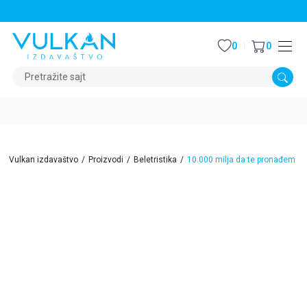
STALNI POPUST OD 15% NA SVE NASLOVE
0
0
Pretražite sajt
Vulkan izdavaštvo
Proizvodi
Beletristika
10.000 milja da te pronađem
15
%