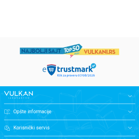
1.019,15
RSD
934,15
RSD
1.199,00
RSD
1.099,00
RSD
Opšte informacije
Korisnički servis