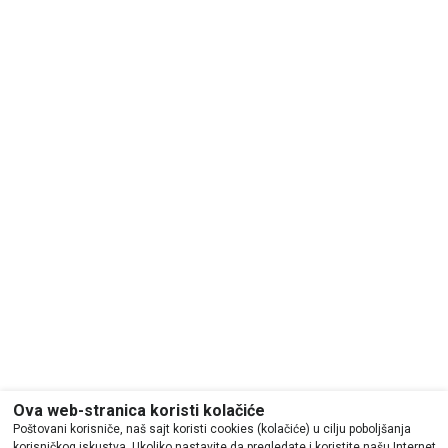
Ova web-stranica koristi kolačiće
Poštovani korisniče, naš sajt koristi cookies (kolačiće) u cilju poboljšanja
korisničkog iskustva. Ukoliko nastavite da pregledate i koristite našu Internet