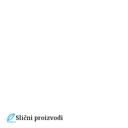
Beletristika
30 ZALAZAKA SUNCA DA SE
ZALJUBIM
Mersedes Ron
1.104,15
RSD
1.299,00
RSD
Slični proizvodi