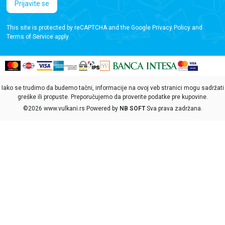
Prijavite se
This site is protected by reCAPTCHA and the Google
Privacy Policy
and
Terms of Service
apply.
Iako se trudimo da budemo tačni, informacije na ovoj veb stranici mogu sadržati
greške ili propuste. Preporučujemo da proverite podatke pre kupovine.
©2026
www.vulkani.rs
Powered by
NB SOFT
Sva prava zadržana.