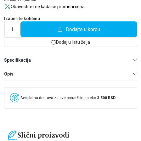
upoznaju i zaljubljuju. Ali kada katastrofa zadesi Tokio, Malu čini
Obavestite me kada se promeni cena
sve da pronađe dečka koga voli u haosu uništene metropole. Da
li će njihova ljubav opstati uprkos sudbini koja im nije
Izaberite količinu
naklonjena?
Dodajte u korpu
Dodaj u listu želja
Specifikacija
Opis
Besplatna dostava za sve porudžbine preko
3.500 RSD
Slični proizvodi