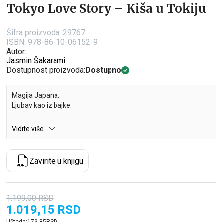
Tokyo Love Story – Kiša u Tokiju
Šifra proizvoda:
29767
ISBN: 978-86-10-06152-9
Autor:
Jasmin Šakarami
Dostupnost proizvoda:
Dostupno
Magija Japana.
Ljubav kao iz bajke.
Malu ima samo jednu želju – da ostavi sve iza sebe. Svoju kuću,
Vidite više
svoj stari život. Kada joj se ukaže prilika da ode u Japan, koristi je
bez imalo premišljanja. Veličanstveni Tokio otkriva joj jedan
potpuno novi svet, blistav i prepun života. Ali nije samo grad ono
Zavirite u knjigu
što joj oduzima dah: Kentaro, dečko koga tek što je upoznala,
ima isti efekat na nju. Sve zanesenija, Malu dopušta da je
Kentaro vodi i otkriva delove sebe za koje nije ni znala da
postoje. Između romantične šetnje ulicama pod svetlom
1.199,00
RSD
neonskih natpisa, lude večeri na karaokama i magičnog
1.019,15
RSD
momenta na krovu pod mesečinom, Kentaro i Malu se bolje
Ušteda:
179,85
RSD