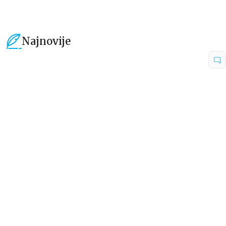
Najnovije
15
%
15
%
Beletristika
Beletristika
Iz pogrešnih razloga
Životinjska farma
Eloiza Džejms
Džordž Orvel