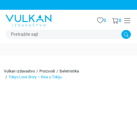
STALNI POPUST OD 15% NA SVE NASLOVE
0
0
Pretražite sajt
Vulkan izdavaštvo
Proizvodi
Beletristika
Tokyo Love Story – Kiša u Tokiju
15
%