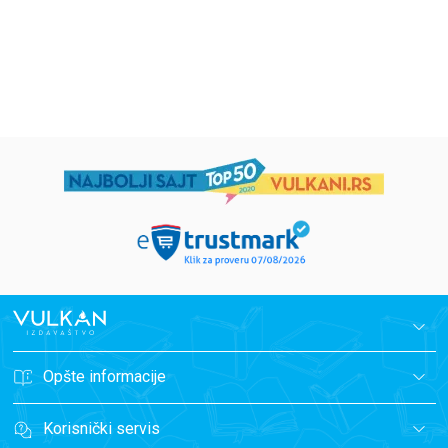
1.019,15
RSD
934,15
RSD
1.199,00
RSD
1.099,00
RSD
Opšte informacije
Korisnički servis