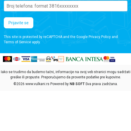
Prijavite se
This site is protected by reCAPTCHA and the Google
Privacy Policy
and
Terms of Service
apply.
Iako se trudimo da budemo tačni, informacije na ovoj veb stranici mogu sadržati
greške ili propuste. Preporučujemo da proverite podatke pre kupovine.
©2026
www.vulkani.rs
Powered by
NB SOFT
Sva prava zadržana.