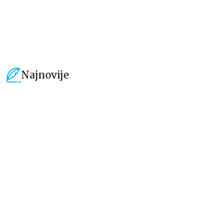
1.019,15
RSD
934,15
RSD
1.199,00
RSD
1.099,00
RSD
Najnovije
15
%
15
%
Beletristika
Beletristika
Iz pogrešnih razloga
Životinjska farma