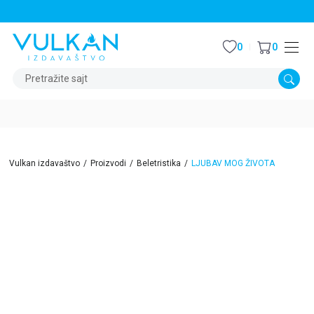
STALNI POPUST OD 15% NA SVE NASLOVE
0
0
Pretražite sajt
Vulkan izdavaštvo
Proizvodi
Beletristika
LJUBAV MOG ŽIVOTA
15
%