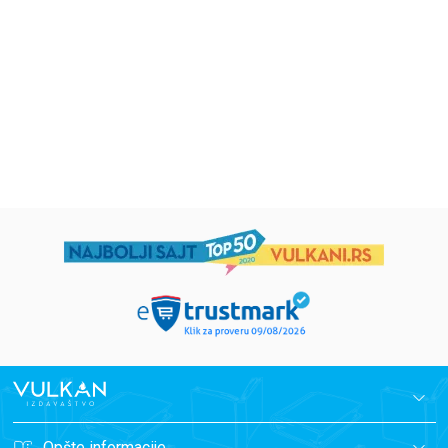
Eloiza Džejms
Džordž Orvel
1.019,15
RSD
934,15
RSD
1.199,00
RSD
1.099,00
RSD
Opšte informacije