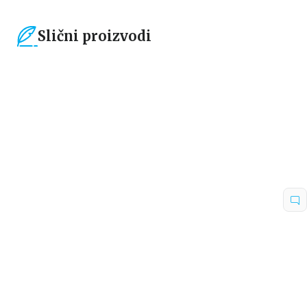
Slični proizvodi
15
%
15
%
Beletristika
Beletristika
Iz pogrešnih razloga
Životinjska farma
Eloiza Džejms
Džordž Orvel