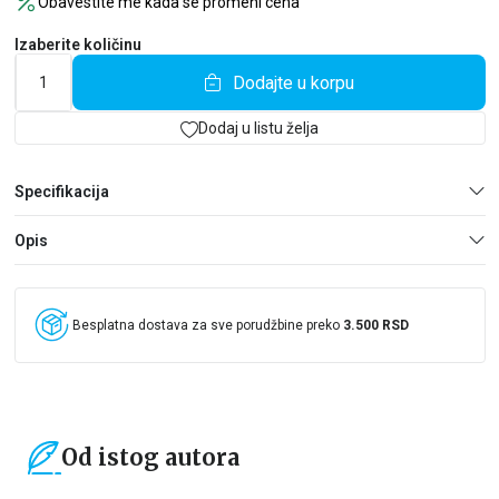
Obavestite me kada se promeni cena
nekako da dokaže da je zaista žena koju Leo poznaje i voli. Ipak,
da bi to uradila, prvo mora da mu ispriča o svojoj drugoj velikoj
Izaberite količinu
ljubavi.
Dodajte u korpu
Dodaj u listu želja
Specifikacija
Opis
Besplatna dostava za sve porudžbine preko
3.500 RSD
Od istog autora