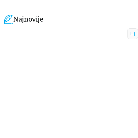
Najnovije
15
%
15
%
Beletristika
Beletristika
Iz pogrešnih razloga
Životinjska farma
Eloiza Džejms
Džordž Orvel