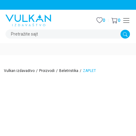
STALNI POPUST OD 15% NA SVE NASLOVE
0
0
Pretražite sajt
Vulkan izdavaštvo
Proizvodi
Beletristika
ZAPLET
15
%