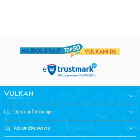
1.019,15
RSD
934,15
RSD
1.199,00
RSD
1.099,00
RSD
Opšte informacije
Korisnički servis