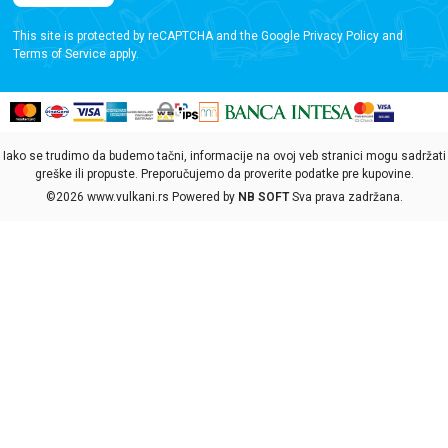
This site is protected by reCAPTCHA and the Google
Privacy Policy
and
Terms of Service
apply.
Iako se trudimo da budemo tačni, informacije na ovoj veb stranici mogu sadržati
greške ili propuste. Preporučujemo da proverite podatke pre kupovine.
©2026
www.vulkani.rs
Powered by
NB SOFT
Sva prava zadržana.