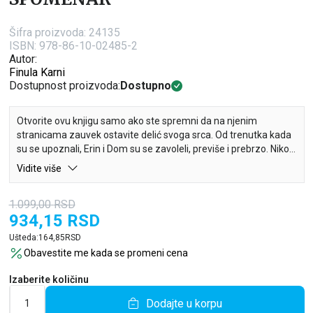
Šifra proizvoda:
24135
ISBN: 978-86-10-02485-2
Autor:
Finula Karni
Dostupnost proizvoda:
Dostupno
Otvorite ovu knjigu samo ako ste spremni da na njenim
stranicama zauvek ostavite delić svoga srca. Od trenutka kada
su se upoznali, Erin i Dom su se zavoleli, previše i prebrzo. Niko
nije verovao da će njihova ljubav potrajati. Ali oni su bili sigurni
Vidite više
da hoće. Kroz dobra i loša vremena vodio ih je spomenar, poklon
koji su dobili na venčanju. Na praznim stranicama njihove
1.099,00
RSD
ljubavne priče zapisivali su sve ono što ne može uvek da se
934,15
RSD
izgovori – tajne, razočaranja, uspone i padove. Ali tu ova priča
tek počinje…
Ušteda:
164,85
RSD
Obavestite me kada se promeni cena
Izaberite količinu
Dodajte u korpu