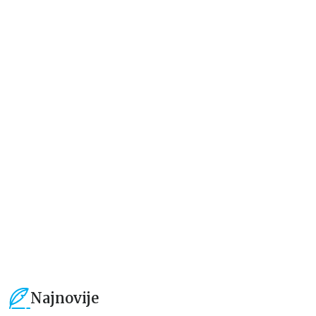
Beletristika
Beletristika
Iz pogrešnih razloga
Životinjska farma
Eloiza Džejms
Džordž Orvel
1.019,15
RSD
934,15
RSD
1.199,00
RSD
1.099,00
RSD
Najnovije