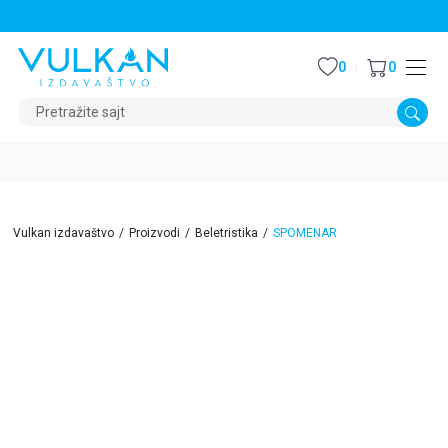
STALNI POPUST OD 15% NA SVE NASLOVE
0
0
Pretražite sajt
Vulkan izdavaštvo
Proizvodi
Beletristika
SPOMENAR
15
%