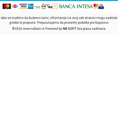
Iako se trudimo da budemo tačni, informacije na ovoj veb stranici mogu sadržati
greške ili propuste. Preporučujemo da proverite podatke pre kupovine.
©2026
www.vulkani.rs
Powered by
NB SOFT
Sva prava zadržana.