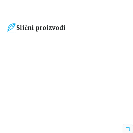
Slični proizvodi
15
%
15
%
Ne-fikcija
Ne-fikcija
Romantizuj svoj život
Manifestuj: Zaroni dublje
Bet Makol
Roksi Nafusi