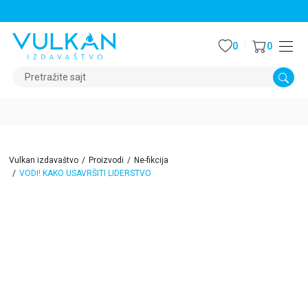
STALNI POPUST OD 15% NA SVE NASLOVE
0
0
Pretražite sajt
Vulkan izdavaštvo
Proizvodi
Ne-fikcija
VODI! KAKO USAVRŠITI LIDERSTVO
15
%