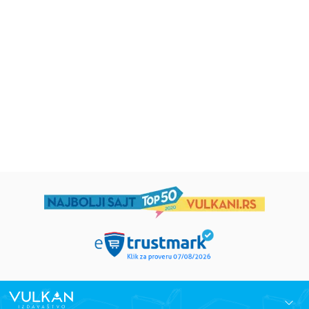
Iz pogrešnih razloga
Životinjska farma
Eloiza Džejms
Džordž Orvel
1.019,15
RSD
934,15
RSD
1.199,00
RSD
1.099,00
RSD