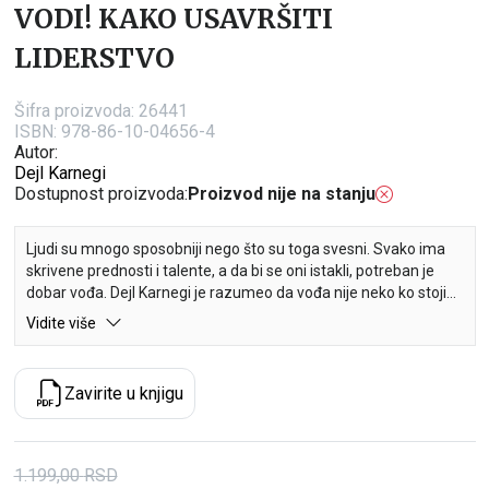
VODI! KAKO USAVRŠITI
LIDERSTVO
Šifra proizvoda:
26441
ISBN: 978-86-10-04656-4
Autor:
Dejl Karnegi
Dostupnost proizvoda:
Proizvod nije na stanju
Ljudi su mnogo sposobniji nego što su toga svesni. Svako ima
skrivene prednosti i talente, a da bi se oni istakli, potreban je
dobar vođa. Dejl Karnegi je razumeo da vođa nije neko ko stoji
napred i maše zastavom, s gomilom koja maršira iza njega.
Vidite više
Smisao vođstva nije u tome ko će dobiti priznanje za rad,
samostalno obaviti posao ili izgledati dobro drugima. Pravo
vođstvo podrazumeva pridobijanje voljne saradnje u vezi s tim
Zavirite u knjigu
kuda ići i kako tamo stići, kao i strpljenje i umeće da se i svi ostali
motivišu i povedu tamo.
Knjiga VODI! nudi praktične savete, strategije i primere iz života
1.199,00
RSD