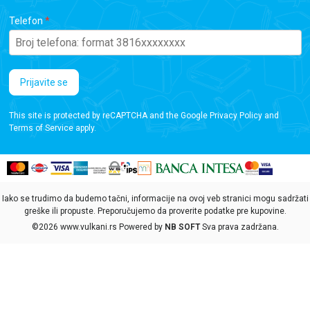
Telefon
Prijavite se
This site is protected by reCAPTCHA and the Google
Privacy Policy
and
Terms of Service
apply.
Iako se trudimo da budemo tačni, informacije na ovoj veb stranici mogu sadržati
greške ili propuste. Preporučujemo da proverite podatke pre kupovine.
©2026
www.vulkani.rs
Powered by
NB SOFT
Sva prava zadržana.