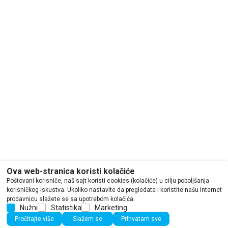
Ova web-stranica koristi kolačiće
Poštovani korisniče, naš sajt koristi cookies (kolačiće) u cilju poboljšanja
korisničkog iskustva. Ukoliko nastavite da pregledate i koristite našu Internet
prodavnicu slažete se sa upotrebom kolačića.
Nužni
Statistika
Marketing
Pročitajte više
Slažem se
Prihvatam sve