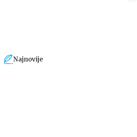
764,15
RSD
849,15
RSD
899,00
RSD
999,00
RSD
Najnovije
15
%
15
%
Beletristika
Beletristika