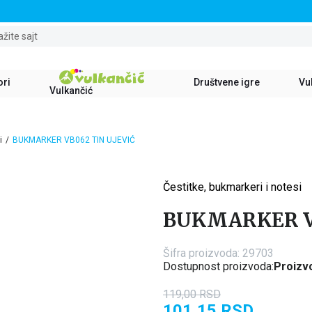
STALNI POPUST OD 15% NA SVE NASLOVE
ažite sajt
ori
Društvene igre
Vul
Vulkančić
i
BUKMARKER VB062 TIN UJEVIĆ
Čestitke, bukmarkeri i notesi
15
%
BUKMARKER VB
Šifra proizvoda:
29703
Dostupnost proizvoda:
Proizvo
119,00
RSD
101,15
RSD