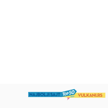
RSD
Beletristika
Beletristika
RSD
Iz pogrešnih razloga
Životinjska farma
Eloiza Džejms
Džordž Orvel
1.019,15
RSD
934,15
RSD
1.199,00
RSD
1.099,00
RSD