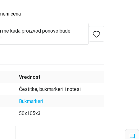
meni cena
i me kada proizvod ponovo bude
n
Vrednost
Čestitke, bukmarkeri i notesi
Bukmarkeri
50x105x3