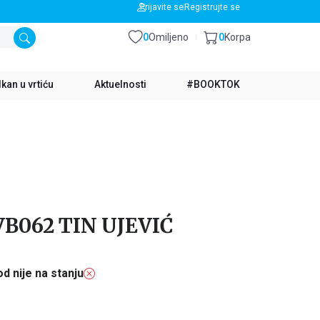
BESPLATNA DOSTAVA ZA IZNOS PREKO 3500 RSD
Prijavite se
Registrujte se
0
Omiljeno
0
Korpa
kan u vrtiću
Aktuelnosti
#BOOKTOK
062 TIN UJEVIĆ
d nije na stanju