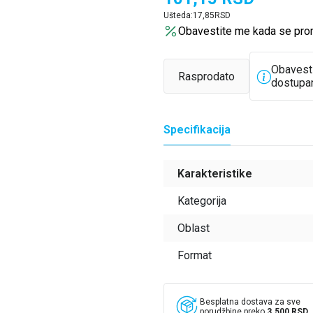
Ušteda:
17,85
RSD
Obavestite me kada se pro
Obavest
Rasprodato
dostupa
Specifikacija
Karakteristike
Kategorija
Oblast
Format
Besplatna dostava za sve
porudžbine preko
3.500 RSD