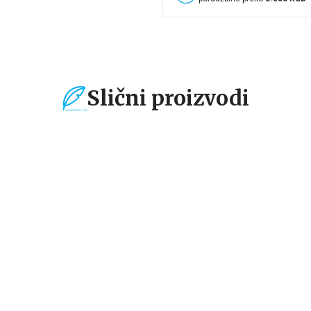
Slični proizvodi
%
15
%
15
%
Čestitke, bukmarkeri i
Čestitke, bukmarkeri i
Če
notesi
notesi
no
e
Bookmarker - Pride
Bookmarker - Morally
Bo
ter
and Prejudice
Grey
M