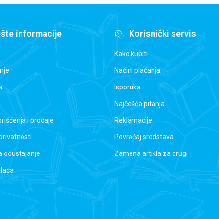
šte informacije
Korisnički servis
Kako kupiti
nje
Načini plaćanja
a
Isporuka
Najčešća pitanja
orišćenja i prodaje
Reklamacije
 privatnosti
Povraćaj sredstava
a odustajanje
Zamena artikla za drugi
alaca