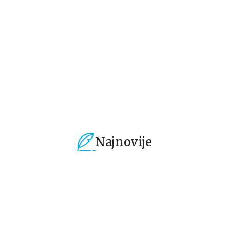
grupa autora
grupa autora
gr
101,15
RSD
101,15
RSD
1
119,00
RSD
119,00
RSD
11
Najnovije
%
15
%
15
%