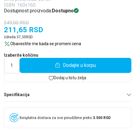
ISBN: 160x160
Dostupnost proizvoda:
Dostupno
249,00
RSD
211,65
RSD
Ušteda:
37,35
RSD
Obavestite me kada se promeni cena
Izaberite količinu
Dodajte u korpu
Dodaj u listu želja
Specifikacija
Besplatna dostava za sve porudžbine preko
3.500 RSD