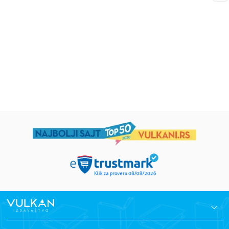
Eloiza Džejms
Džordž Orvel
1.019,15
RSD
934,15
RSD
1.199,00
RSD
1.099,00
RSD