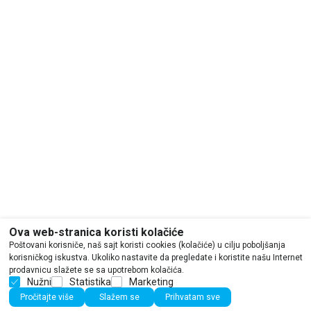
Ova web-stranica koristi kolačiće
Poštovani korisniče, naš sajt koristi cookies (kolačiće) u cilju poboljšanja
korisničkog iskustva. Ukoliko nastavite da pregledate i koristite našu Internet
prodavnicu slažete se sa upotrebom kolačića.
Nužni
Statistika
Marketing
Pročitajte više
Slažem se
Prihvatam sve