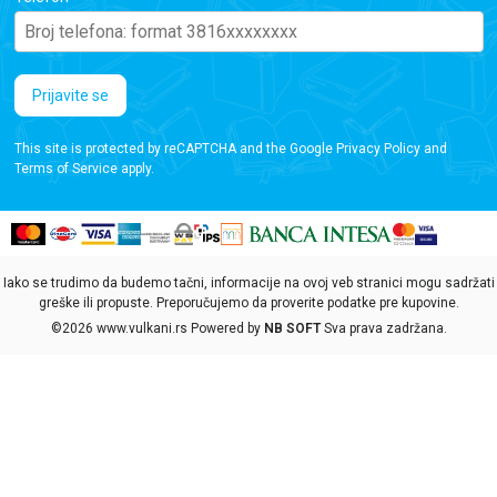
Prijavite se
This site is protected by reCAPTCHA and the Google
Privacy Policy
and
Terms of Service
apply.
Iako se trudimo da budemo tačni, informacije na ovoj veb stranici mogu sadržati
greške ili propuste. Preporučujemo da proverite podatke pre kupovine.
©2026
www.vulkani.rs
Powered by
NB SOFT
Sva prava zadržana.