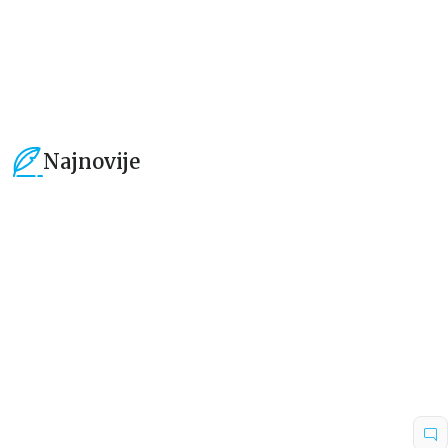
101,15
RSD
101,15
RSD
119,00
RSD
119,00
RSD
Najnovije
15
%
15
%
Beletristika
Beletristika
Iz pogrešnih razloga
Životinjska farma