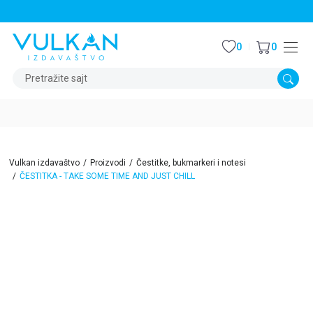
STALNI POPUST OD 15% NA SVE NASLOVE
0
0
Pretražite sajt
Vulkan izdavaštvo
Proizvodi
Čestitke, bukmarkeri i notesi
ČESTITKA - TAKE SOME TIME AND JUST CHILL
15
%