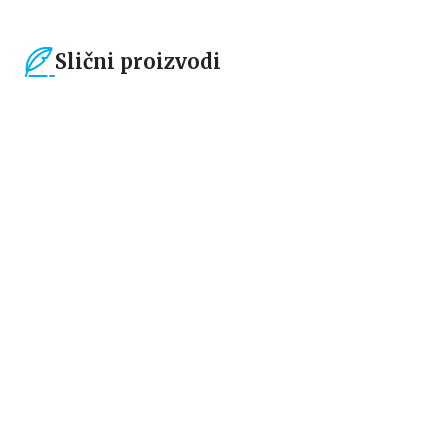
Slični proizvodi
15
%
15
%
Čestitke, bukmarkeri i notesi
Čestitke, bukmarkeri i notesi
Bookmarker - Žabica
Bookmarker - Time to start a
new chapter
grupa autora
grupa autora